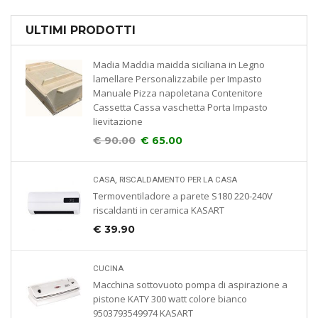
ULTIMI PRODOTTI
Madia Maddia maidda siciliana in Legno
lamellare Personalizzabile per Impasto
Manuale Pizza napoletana Contenitore
Cassetta Cassa vaschetta Porta Impasto
lievitazione
€
90.00
€
65.00
,
CASA
RISCALDAMENTO PER LA CASA
Termoventiladore a parete S180 220-240V
riscaldanti in ceramica KASART
€
39.90
CUCINA
Macchina sottovuoto pompa di aspirazione a
pistone KATY 300 watt colore bianco
9503793549974 KASART