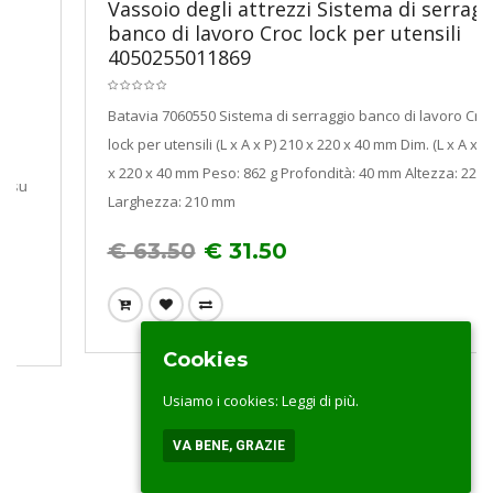
Vassoio degli attrezzi Sistema di serraggio
banco di lavoro Croc lock per utensili
4050255011869
Batavia 7060550 Sistema di serraggio banco di lavoro Croc
lock per utensili (L x A x P) 210 x 220 x 40 mm Dim. (L x A x P) 210
x 220 x 40 mm Peso: 862 g Profondità: 40 mm Altezza: 220 mm
Larghezza: 210 mm
€
63.50
€
31.50
Cookies
Usiamo i cookies:
Leggi di più.
VA BENE, GRAZIE