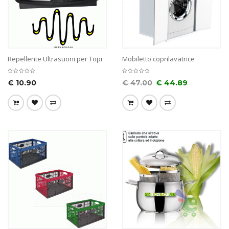
Repellente Ultrasuoni per Topi
Mobiletto coprilavatrice
€
10.90
€
47.00
€
44.89