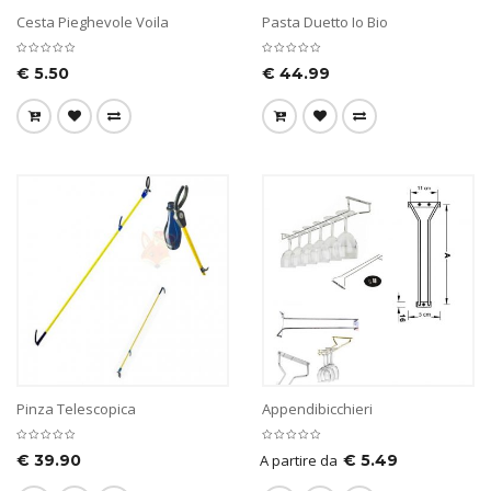
Cesta Pieghevole Voila
Pasta Duetto Io Bio
€
5.50
€
44.99
Pinza Telescopica
Appendibicchieri
€
39.90
A partire da
€
5.49