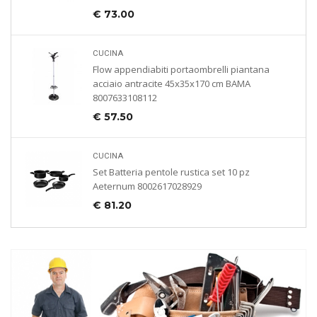
€
73.00
CUCINA
Flow appendiabiti portaombrelli piantana
acciaio antracite 45x35x170 cm BAMA
8007633108112
€
57.50
CUCINA
Set Batteria pentole rustica set 10 pz
Aeternum 8002617028929
€
81.20