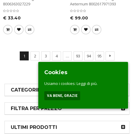
8006363027229
Aeternum 8002617971393
€
33.40
€
99.00
1
2
3
4
…
93
94
95
Cookies
Usiamo i cookies:
Leggi di più.
CATEGORIE PRODOTTI
VA BENE, GRAZIE
FILTRA PER PREZZO
ULTIMI PRODOTTI