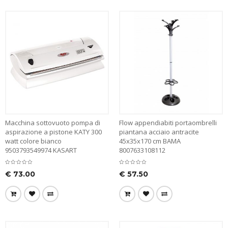
Macchina sottovuoto pompa di
Flow appendiabiti portaombrelli
aspirazione a pistone KATY 300
piantana acciaio antracite
watt colore bianco
45x35x170 cm BAMA
9503793549974 KASART
8007633108112
€
73.00
€
57.50