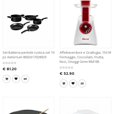
Set Batteria pentole rustica set 10
Affettaverdure e Grattugia, 150 W
pz Aeternum 8002617028929
Formaggio, Cioccolato, Frutta,
Noci, Ortaggi Girmi IRM185
€
81.20
€
52.90