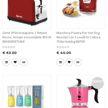
Girmi TP56 tostapane 2 fetta/e
Macchina Piastra Per Hot Dog
Rosso, Acciaio inossidabile 850 W
Wurstel Con 5 Livelli Di Cottura
8056095873458
750w Hotdog BEPER
€
63.00
€
40.00
VENDUTO