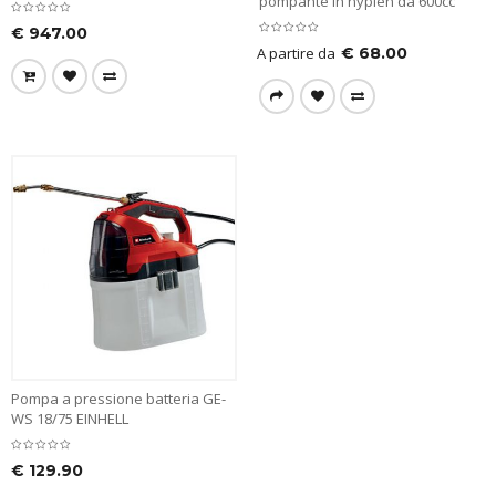
pompante in nyplen da 600cc
€
947.00
A partire da
€
68.00
Pompa a pressione batteria GE-
WS 18/75 EINHELL
€
129.90