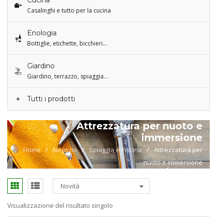
Cucina
Casalinghi e tutto per la cucina
Enologia
Bottiglie, etichette, bicchieri…
Giardino
Giardino, terrazzo, spiaggia…
Tutti i prodotti
Attrezzatura per nuoto e
immersione
Home
/
Negozio
/
Spiaggia e Piscina
/
Attrezzatura per
nuoto e immersione
Novità
Visualizzazione del risultato singolo