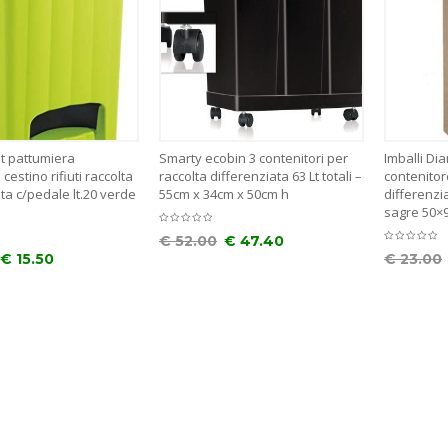
t pattumiera
Smarty ecobin 3 contenitori per
Imballi Di
cestino rifiuti raccolta
raccolta differenziata 63 Lt totali –
contenitor
ta c/pedale lt.20 verde
55cm x 34cm x 50cm h
differenzi
sagre 50×
€
52.00
€
47.40
€
15.50
€
23.00