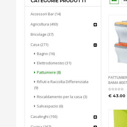
CATEGORIE PRODOTTI
Accessori Bar (14)
Agricoltura (493)
Bricolage (37)
Casa (271)
Bagno (16)
Elettrodomestici (31)
Pattumiere (8)
PATTUMIER
Rifiuti e Raccolta Differenziata
BAMA 8007
(9)
€
43.00
Riscaldamento per la casa (3)
Salvaspazio (6)
Casalinghi (193)
Cucina (267)