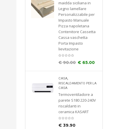
maidda siciliana in
Legno lamellare
Personalizzabile per
Impasto Manuale
Pizza napoletana
Contenitore Cassetta
Cassa vaschetta
Porta Impasto
lievitazione
€
90.00
€
65.00
,
CASA
RISCALDAMENTO PER LA
CASA
Termoventiladore a
parete S180 220-240V
riscaldanti in
ceramica KASART
€
39.90