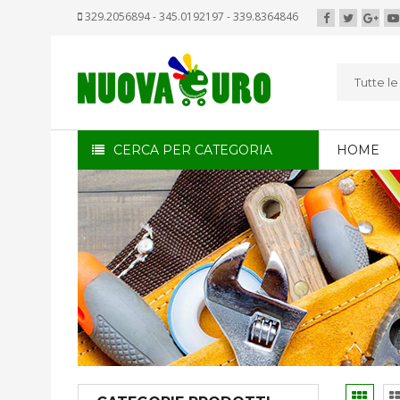
329.2056894 - 345.0192197 - 339.8364846
Tutte l
CERCA PER CATEGORIA
HOME