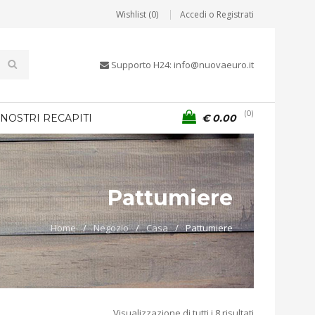
Wishlist (0)
Accedi o Registrati
Supporto H24: info@nuovaeuro.it
0
 NOSTRI RECAPITI
€
0.00
Pattumiere
Home
/
Negozio
/
Casa
/
Pattumiere
Visualizzazione di tutti i 8 risultati