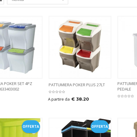
A POKER SET 4PZ
PATTUMIE
PATTUMIERA POKER PLUS 27LT
633403002
PEDALE
A partire da
€
38.20
OFFERTA
OFFERTA