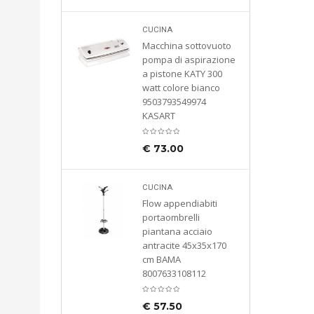
CUCINA
Macchina sottovuoto
pompa di aspirazione
a pistone KATY 300
watt colore bianco
9503793549974
KASART
€
73.00
CUCINA
Flow appendiabiti
portaombrelli
piantana acciaio
antracite 45x35x170
cm BAMA
8007633108112
€
57.50