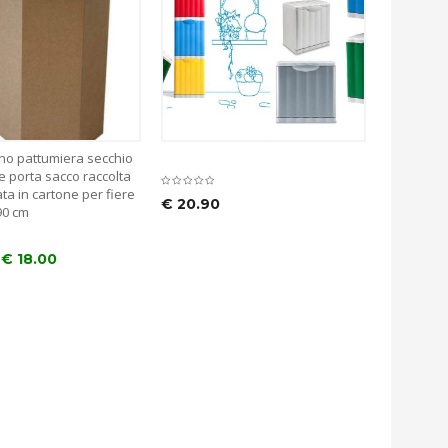
ano pattumiera secchio
e porta sacco raccolta
ata in cartone per fiere
€
20.90
90 cm
€
18.00