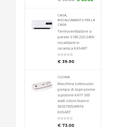
,
CASA
RISCALDAMENTO PER LA
CASA
Termoventiladore a
parete S180 220-240V
riscaldanti in
ceramica KASART
€
39.90
CUCINA
Macchina sottovuoto
pompa di aspirazione
a pistone KATY 300
watt colore bianco
9503793549974
KASART
€
73.00