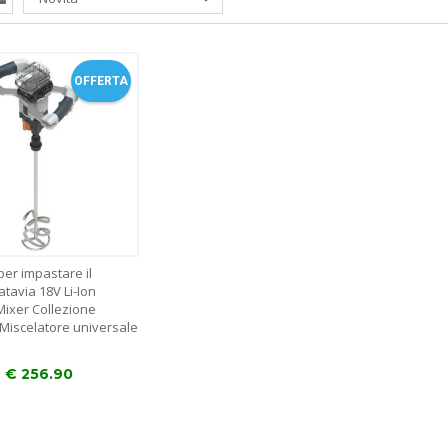
OFFERTA
per impastare il
tavia 18V Li-Ion
Mixer Collezione
iscelatore universale
€
256.90