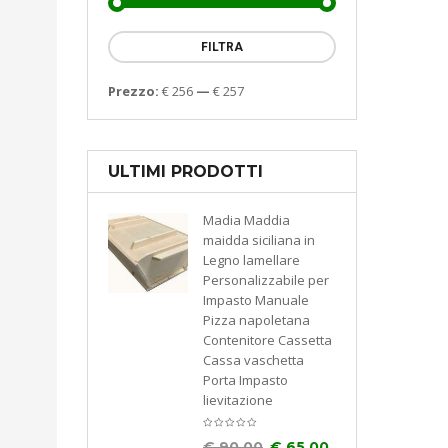
FILTRA
Prezzo:
€ 256
—
€ 257
ULTIMI PRODOTTI
Madia Maddia
maidda siciliana in
Legno lamellare
Personalizzabile per
Impasto Manuale
Pizza napoletana
Contenitore Cassetta
Cassa vaschetta
Porta Impasto
lievitazione
€
90.00
€
65.00