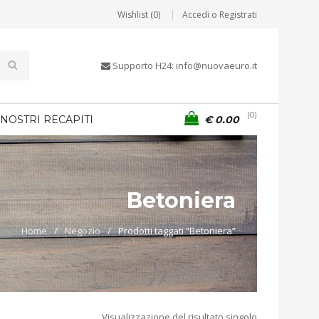
Wishlist (0)
Accedi o Registrati
Supporto H24: info@nuovaeuro.it
0
 NOSTRI RECAPITI
€
0.00
Betoniera
Home
/
Negozio
/
Prodotti taggati “Betoniera”
Visualizzazione del risultato singolo