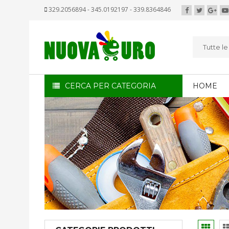
329.2056894 - 345.0192197 - 339.8364846
Tutte l
CERCA PER CATEGORIA
HOME