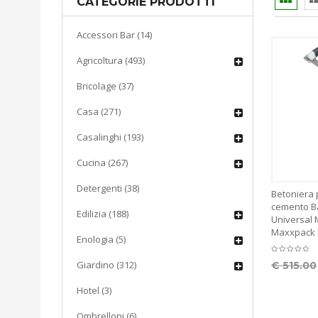
CATEGORIE PRODOTTI
Accessori Bar (14)
Agricoltura (493)
Bricolage (37)
Casa (271)
Casalinghi (193)
Cucina (267)
Detergenti (38)
Betoniera 
cemento Ba
Edilizia (188)
Universal 
Maxxpack M
Enologia (5)
Giardino (312)
€
515.00
Hotel (3)
Ombrelloni (6)