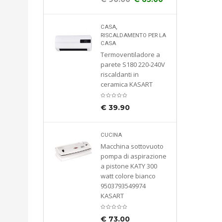
,
CASA
RISCALDAMENTO PER LA
CASA
Termoventiladore a
parete S180 220-240V
riscaldanti in
ceramica KASART
€
39.90
CUCINA
Macchina sottovuoto
pompa di aspirazione
a pistone KATY 300
watt colore bianco
9503793549974
KASART
€
73.00