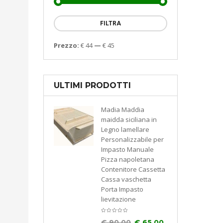
FILTRA
Prezzo:
€ 44
—
€ 45
ULTIMI PRODOTTI
Madia Maddia
maidda siciliana in
Legno lamellare
Personalizzabile per
Impasto Manuale
Pizza napoletana
Contenitore Cassetta
Cassa vaschetta
Porta Impasto
lievitazione
€
90.00
€
65.00