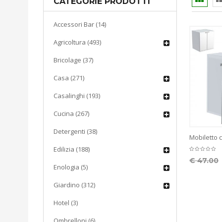
CATEGORIE PRODOTTI
Accessori Bar (14)
Agricoltura (493)
Bricolage (37)
Casa (271)
Casalinghi (193)
Cucina (267)
Detergenti (38)
Mobiletto c
Edilizia (188)
€
47.00
Enologia (5)
Giardino (312)
Hotel (3)
Ombrelloni (6)