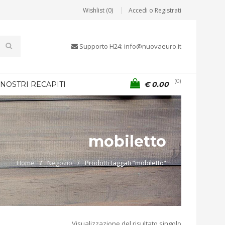
Wishlist (0)
Accedi o Registrati
Supporto H24: info@nuovaeuro.it
0
 NOSTRI RECAPITI
€
0.00
mobiletto
Home
/
Negozio
/
Prodotti taggati “mobiletto”
Visualizzazione del risultato singolo