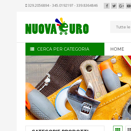
329.2056894 - 345.0192197 - 339.8364846
Tutte l
CERCA PER CATEGORIA
HOME