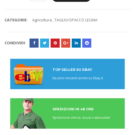
CATEGORIE:
Agricoltura
,
TAGLIO/SPACCO LEGNA
CONDIVIDI
TOP SELLER SU EBAY
Da anni vincenti anche su Ebay.it
SPEDIZIONI IN 48 ORE
Spedizione veloce, sicura e assicurata!