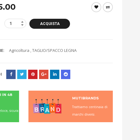
5.00
ACQUISTA
E:
Agricoltura
,
TAGLIO/SPACCO LEGNA
I
 IN 48
MUTIBRANDS
Trattiamo centinaia di
loce, sicura
marchi diversi.