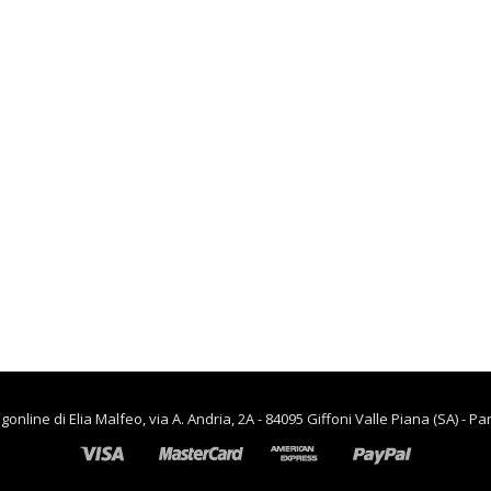
€
73.00
lievitazione
€
90.00
€
65.00
CUCINA
Flow appendiabiti
portaombrelli
,
CASA
piantana acciaio
RISCALDAMENTO PER LA
antracite 45x35x170
CASA
cm BAMA
Termoventiladore a
8007633108112
parete S180 220-240V
riscaldanti in
€
57.50
ceramica KASART
€
39.90
line di Elia Malfeo, via A. Andria, 2A - 84095 Giffoni Valle Piana (SA) - Pa