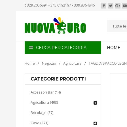
329.2056894 - 345.0192197 - 339.8364846
Tutte l
CERCA PER CATEGORIA
HOME
Home
/
Negozio
/
Agricoltura
/
TAGLIO/SPACCO LEGN
CATEGORIE PRODOTTI
Accessori Bar (14)
Agricoltura (493)
Bricolage (37)
Casa (271)