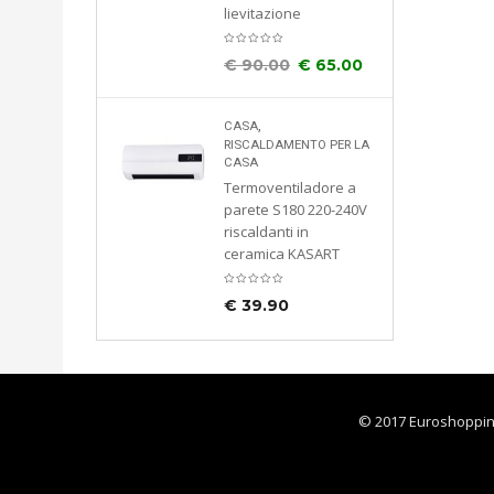
lievitazione
€
90.00
€
65.00
diabiti
lli
,
CASA
cciaio
RISCALDAMENTO PER LA
45x35x170
CASA
Termoventiladore a
8112
parete S180 220-240V
riscaldanti in
ceramica KASART
€
39.90
© 2017 Euroshoppingon