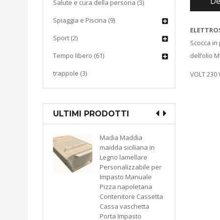
De
Salute e cura della persona (3)
Spiaggia e Piscina (9)
ELETTRO
Sport (2)
Scocca in 
Tempo libero (61)
dell’olio 
trappole (3)
VOLT 230 
ULTIMI PRODOTTI
Madia Maddia
maidda siciliana in
sottovuoto
Legno lamellare
aspirazione
Personalizzabile per
KATY 300
Impasto Manuale
e bianco
Pizza napoletana
9974
Contenitore Cassetta
Cassa vaschetta
Porta Impasto