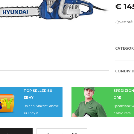
€
14
Quantità
CATEGORI
CONDIVID
TOP SELLER SU
SPEDIZIONI
EBAY
ORE
Da anni vincenti anche
Spedizione ve
su Ebay.it
e assicurata!