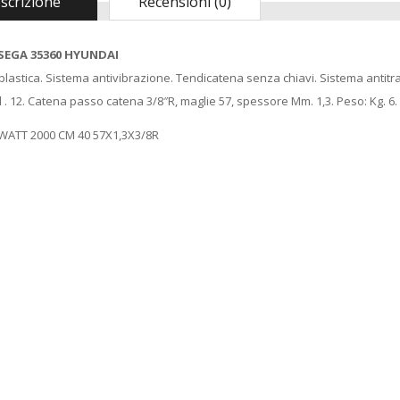
scrizione
Recensioni (0)
SEGA 35360 HYUNDAI
plastica. Sistema antivibrazione. Tendicatena senza chiavi. Sistema antitraz
Ml . 12. Catena passo catena 3/8″R, maglie 57, spessore Mm. 1,3. Peso: Kg. 6.
WATT 2000 CM 40 57X1,3X3/8R
Madia Maddia
CUCINA
maidda siciliana in
Macchina sottovuoto
Legno lamellare
pompa di aspirazione
Personalizzabile per
a pistone KATY 300
Impasto Manuale
watt colore bianco
Pizza napoletana
9503793549974
Contenitore Cassetta
KASART
Cassa vaschetta
Porta Impasto