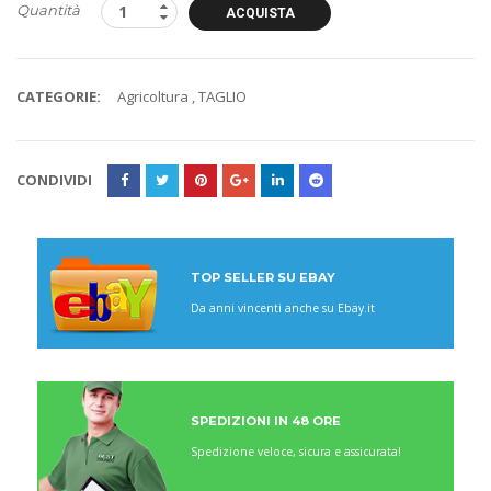
Quantità
ACQUISTA
CATEGORIE:
Agricoltura
,
TAGLIO
CONDIVIDI
TOP SELLER SU EBAY
Da anni vincenti anche su Ebay.it
SPEDIZIONI IN 48 ORE
Spedizione veloce, sicura e assicurata!