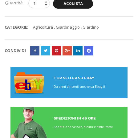
Quantità
ACQUISTA
CATEGORIE:
Agricoltura
,
Giardinaggio
,
Giardino
CONDIVIDI
TOP SELLER SU EBAY
Da anni vincenti anche su Ebay.it
SPEDIZIONI IN 48 ORE
Spedizione veloce, sicura e assicurata!