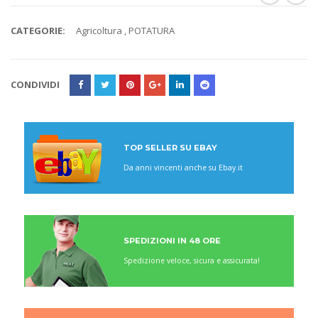
CATEGORIE:
Agricoltura
,
POTATURA
CONDIVIDI
TOP SELLER SU EBAY
Da anni vincenti anche su Ebay.it
SPEDIZIONI IN 48 ORE
Spedizione veloce, sicura e assicurata!