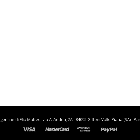
lievitazione
€
90.00
€
65.00
,
CASA
RISCALDAMENTO PER LA
CASA
Termoventiladore a
parete S180 220-240V
riscaldanti in
ceramica KASART
€
39.90
line di Elia Malfeo, via A. Andria, 2A - 84095 Giffoni Valle Piana (SA) - Pa