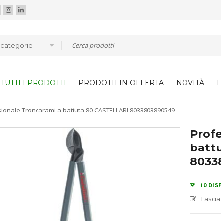
e categorie
TUTTI I PRODOTTI
PRODOTTI IN OFFERTA
NOVITÀ
I
sionale Troncarami a battuta 80 CASTELLARI 8033803890549
Profe
batt
8033
10 DIS
Lascia