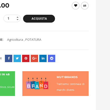
.00
ACQUISTA
E:
Agricoltura
,
POTATURA
I
 IN 48
MUTIBRANDS
Trattiamo centinaia di
loce, sicura
marchi diversi.