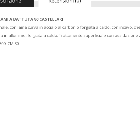
scrizione
Recensioni (0)
AMI A BATTUTA 80 CASTELLARI
ale, con lama curva in acciaio al carbonio forgiata a caldo, con incavo, ch
 in alluminio, forgiata a caldo. Trattamento superficiale con ossidazione 
800. CM 80
Madia Maddia
maidda siciliana in
Legno lamellare
Personalizzabile per
Impasto Manuale
Pizza napoletana
Contenitore Cassetta
Cassa vaschetta
Porta Impasto