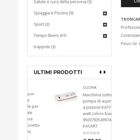
De
Salute e cura della persona (3)
Spiaggia e Piscina (9)
TRONCAR
Sport (2)
Profession
Tempo libero (61)
Controlama
Peso: Gr. 
trappole (3)
ULTIMI PRODOTTI
ddia
CUCINA
liana in
Macchina sottovuoto
llare
pompa di aspirazione
zabile per
a pistone KATY 300
anuale
watt colore bianco
oletana
9503793549974
e Cassetta
KASART
chetta
asto