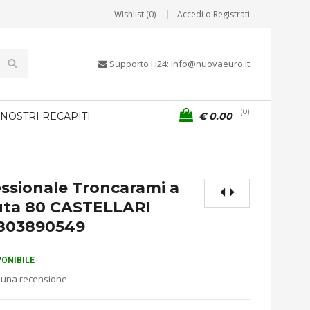
Wishlist (0)
Accedi o Registrati
Supporto H24: info@nuovaeuro.it
0
 NOSTRI RECAPITI
€
0.00
ssionale Troncarami a
uta 80 CASTELLARI
803890549
PONIBILE
 una recensione