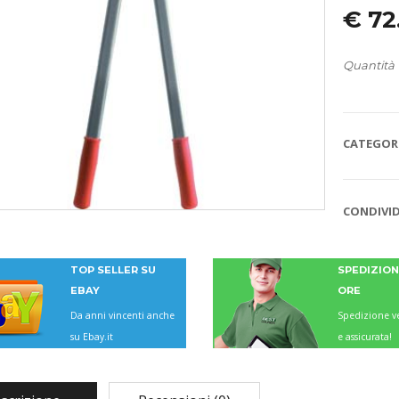
€
72
Quantità
CATEGORI
CONDIVID
TOP SELLER SU
SPEDIZIONI
EBAY
ORE
Da anni vincenti anche
Spedizione ve
su Ebay.it
e assicurata!