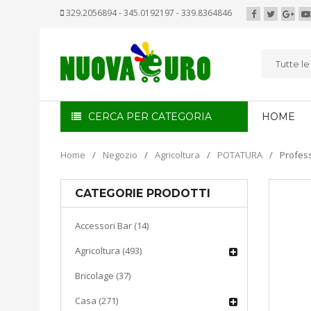
329.2056894 - 345.0192197 - 339.8364846
Tutte l
CERCA PER CATEGORIA
HOME
Home
/
Negozio
/
Agricoltura
/
POTATURA
/
Profes
CATEGORIE PRODOTTI
Accessori Bar (14)
Agricoltura (493)
Bricolage (37)
Casa (271)