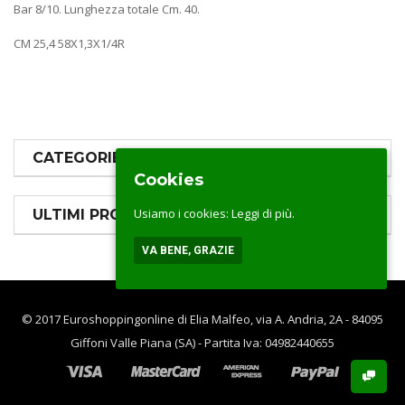
Bar 8/10. Lunghezza totale Cm. 40.
CM 25,4 58X1,3X1/4R
CATEGORIE PRODOTTI
Cookies
Usiamo i cookies:
Leggi di più.
ULTIMI PRODOTTI
VA BENE, GRAZIE
© 2017 Euroshoppingonline di Elia Malfeo, via A. Andria, 2A - 84095
Giffoni Valle Piana (SA) - Partita Iva: 04982440655