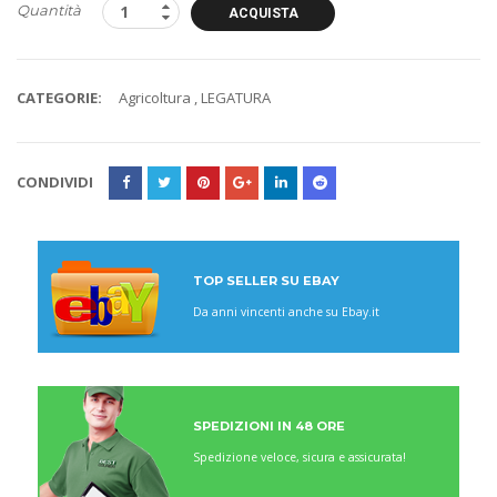
Quantità
ACQUISTA
CATEGORIE:
Agricoltura
,
LEGATURA
CONDIVIDI
TOP SELLER SU EBAY
Da anni vincenti anche su Ebay.it
SPEDIZIONI IN 48 ORE
Spedizione veloce, sicura e assicurata!