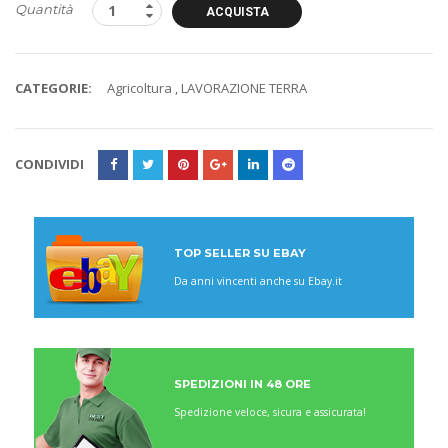
Quantità
ACQUISTA
CATEGORIE:
Agricoltura
,
LAVORAZIONE TERRA
CONDIVIDI
TOP SELLER SU EBAY
Da anni vincenti anche su Ebay.it
SPEDIZIONI IN 48 ORE
Spedizione veloce, sicura e assicurata!