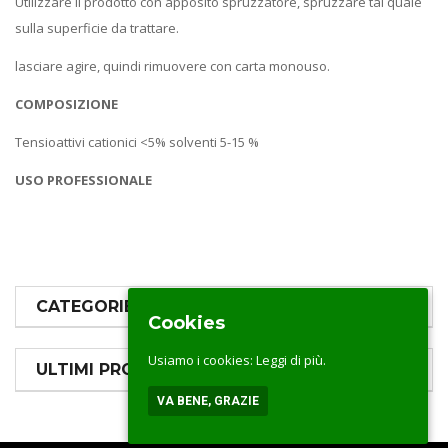
Utilizzare il prodotto con apposito spruzzatore, spruzzare tal quale
sulla superficie da trattare.
lasciare agire, quindi rimuovere con carta monouso.
COMPOSIZIONE
Tensioattivi cationici <5% solventi 5-15 %
USO PROFESSIONALE
CATEGORIE PRODOTTI
Cookies
Usiamo i cookies:
Leggi di più.
ULTIMI PRODOTTI
VA BENE, GRAZIE