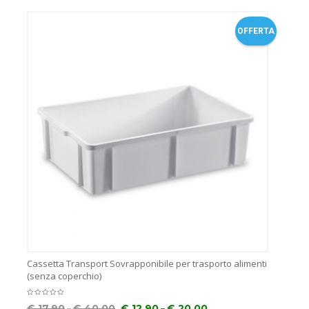
OFFERTA
Cassetta Transport Sovrapponibile per trasporto alimenti
(senza coperchio)
–
–
€
17.90
€
40.00
€
12.90
€
20.00