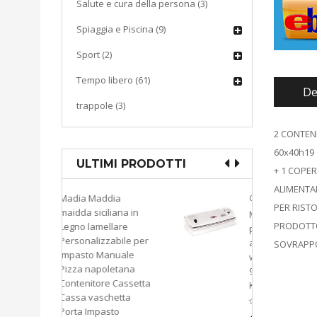
Salute e cura della persona (3)
Spiaggia e Piscina (9)
Sport (2)
Tempo libero (61)
De
trappole (3)
2 CONTEN
60x40h19
ULTIMI PRODOTTI
+ 1 COPER
ALIMENTA
ddia
CUCINA
PER RIST
liana in
Macchina sottovuoto
PRODOTTO
llare
pompa di aspirazione
zabile per
a pistone KATY 300
SOVRAPPO
anuale
watt colore bianco
oletana
9503793549974
e Cassetta
KASART
chetta
asto