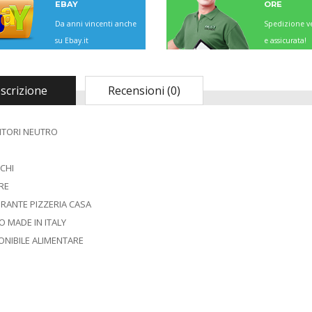
EBAY
ORE
Da anni vincenti anche
Spedizione ve
su Ebay.it
e assicurata!
scrizione
Recensioni (0)
ITORI NEUTRO
CHI
RE
Madia Maddia
ORANTE PIZZERIA CASA
maidda siciliana in
 MADE IN ITALY
Legno lamellare
Personalizzabile per
NIBILE ALIMENTARE
Impasto Manuale
Pizza napoletana
Contenitore Cassetta
Cassa vaschetta
Porta Impasto