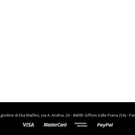
lievitazione
€
90.00
€
65.00
,
CASA
RISCALDAMENTO PER LA
CASA
Termoventiladore a
parete S180 220-240V
riscaldanti in
ceramica KASART
€
39.90
line di Elia Malfeo, via A. Andria, 2A - 84095 Giffoni Valle Piana (SA) - Pa