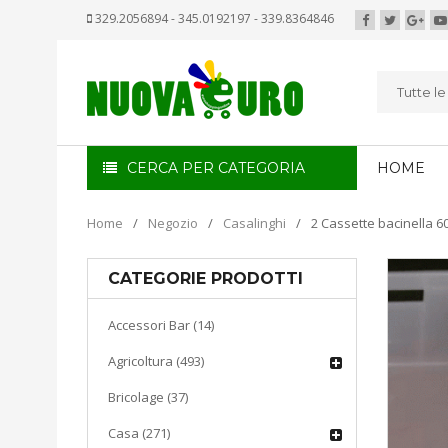
329.2056894 - 345.0192197 - 339.8364846
Tutte l
CERCA PER CATEGORIA
HOME
Home
/
Negozio
/
Casalinghi
/
2 Cassette bacinella 6
CATEGORIE PRODOTTI
Accessori Bar (14)
Agricoltura (493)
Bricolage (37)
Casa (271)