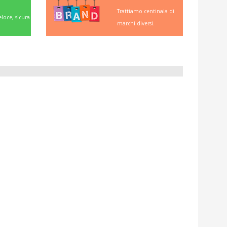
Trattiamo centinaia di
loce, sicura
marchi diversi.