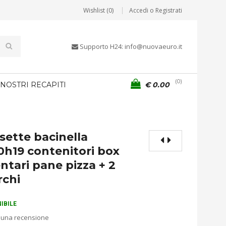
Wishlist (0)
Accedi o Registrati
Supporto H24: info@nuovaeuro.it
0
 NOSTRI RECAPITI
€
0.00
sette bacinella
h19 contenitori box
ntari pane pizza + 2
rchi
IBILE
 una recensione