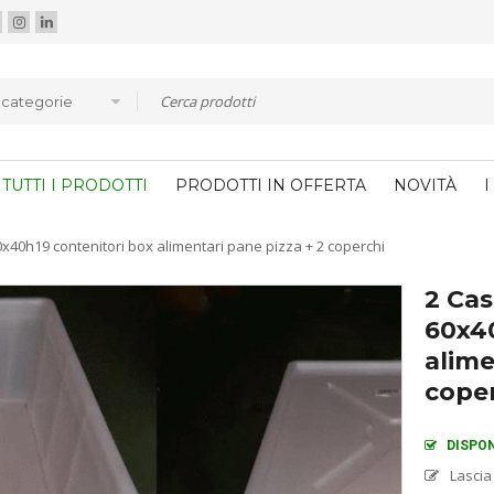
e categorie
TUTTI I PRODOTTI
PRODOTTI IN OFFERTA
NOVITÀ
I
0x40h19 contenitori box alimentari pane pizza + 2 coperchi
2 Cas
60x40
alime
cope
DISPON
Lascia