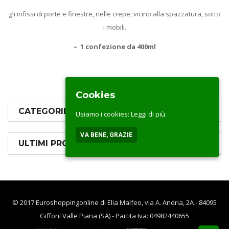
gli infissi di porte e finestre, nelle crepe, vicino alla spazzatura, sotto
i mobili.
– 1 confezione da 400ml
Cookies
CATEGORIE PRODOTTI
Usiamo i cookies:
Leggi di più.
VA BENE, GRAZIE
ULTIMI PRODOTTI
© 2017 Euroshoppingonline di Elia Malfeo, via A. Andria, 2A - 84095
Giffoni Valle Piana (SA) - Partita Iva: 04982440655