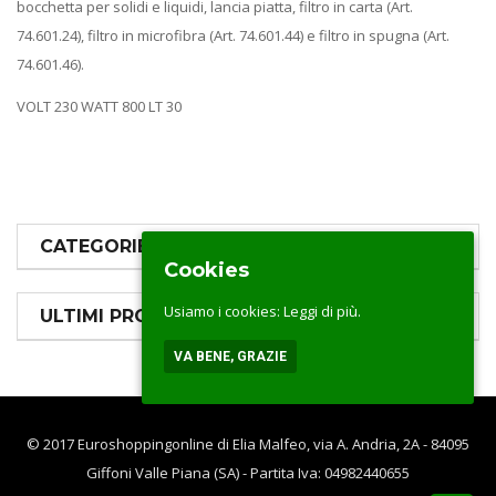
bocchetta per solidi e liquidi, lancia piatta, filtro in carta (Art.
74.601.24), filtro in microfibra (Art. 74.601.44) e filtro in spugna (Art.
74.601.46).
VOLT 230 WATT 800 LT 30
CATEGORIE PRODOTTI
Cookies
Usiamo i cookies:
Leggi di più.
ULTIMI PRODOTTI
VA BENE, GRAZIE
© 2017 Euroshoppingonline di Elia Malfeo, via A. Andria, 2A - 84095
Giffoni Valle Piana (SA) - Partita Iva: 04982440655