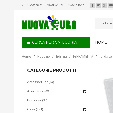
329.2056894 - 345.0192197 - 339.8364846
Tutte l
CERCA PER CATEGORIA
HOME
Home
/
Negozio
/
Edilizia
/
FERRAMENTA
/
fai da te
CATEGORIE PRODOTTI
Accessori Bar (14)
Agricoltura (493)
Bricolage (37)
Casa (271)