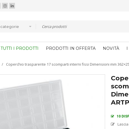
e categorie
TUTTI I PRODOTTI
PRODOTTI IN OFFERTA
NOVITÀ
I
/
Coperchio trasparente 17 scomparti interni fissi Dimensioni mm 362×
Coper
scomp
Dime
ARTP
10 DIS
Lascia