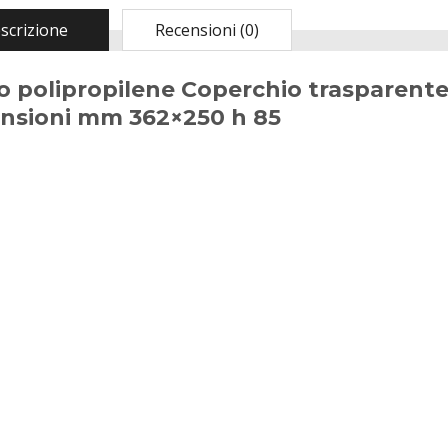
scrizione
Recensioni (0)
 polipropilene Coperchio trasparente 1
nsioni mm 362×250 h 85
Madia Maddia
maidda siciliana in
Legno lamellare
Personalizzabile per
Impasto Manuale
Pizza napoletana
Contenitore Cassetta
Cassa vaschetta
Porta Impasto