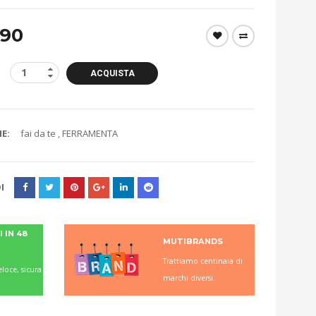
.90
ACQUISTA
E:
fai da te
,
FERRAMENTA
I
 IN 48
MUTIBRANDS
Trattiamo centinaia di
loce, sicura
marchi diversi.