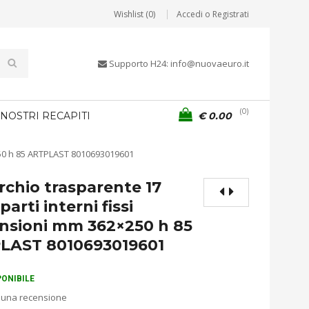
Wishlist (0)
Accedi o Registrati
Supporto H24: info@nuovaeuro.it
0
 NOSTRI RECAPITI
€
0.00
250 h 85 ARTPLAST 8010693019601
chio trasparente 17
arti interni fissi
nsioni mm 362×250 h 85
LAST 8010693019601
PONIBILE
 una recensione