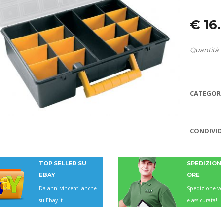
€
16
Quantità
CATEGORI
CONDIVID
TOP SELLER SU
SPEDIZIONI
EBAY
ORE
Da anni vincenti anche
Spedizione ve
su Ebay.it
e assicurata!