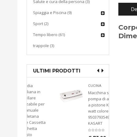
Salute e cura della persona (3)
De
Spiaggia e Piscina (9)
Sport (2)
Corpo
Tempo libero (61)
Dime
trappole (3)
ULTIMI PRODOTTI
ddia
CUCINA
liana in
Macchina sottovuoto
llare
pompa di aspirazione
zabile per
a pistone KATY 300
anuale
watt colore bianco
oletana
9503793549974
e Cassetta
KASART
chetta
asto