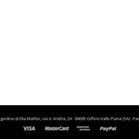
lievitazione
€
90.00
€
65.00
,
CASA
RISCALDAMENTO PER LA
CASA
Termoventiladore a
parete S180 220-240V
riscaldanti in
ceramica KASART
€
39.90
line di Elia Malfeo, via A. Andria, 2A - 84095 Giffoni Valle Piana (SA) - Pa