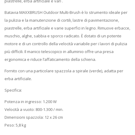
piastrelle, erba artificiale e vari .
Batavia MAXXBRUSH Outdoor Multi-Brush è lo strumento ideale per
la pulizia e la manutenzione di cortili, lastre di pavimentazione,
piastrelle, erba artificiale e varie superfici in legno. Rimuove erbacce,
muschio, alghe, sabbia e sporco radicato. È dotato di un potente
motore e di un controllo della velocità variabile per i lavori di pulizia
più difficili. Il manico telescopico in alluminio offre una presa
ergonomica e riduce l’affaticamento della schiena.
Fornito con una particolare spazzola a spirale (verde), adatta per
erba artificiale.
Specifica:
Potenza in ingresso: 1.200 W
Velocità a vuoto: 800-1.300 / min.
Dimensioni spazzola: 12 x 26 cm
Peso: 5,8 kg