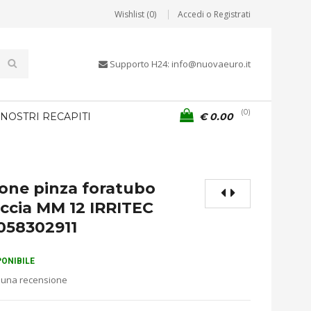
Wishlist (0)
Accedi o Registrati
Supporto H24: info@nuovaeuro.it
0
 NOSTRI RECAPITI
€
0.00
one pinza foratubo
occia MM 12 IRRITEC
058302911
PONIBILE
 una recensione