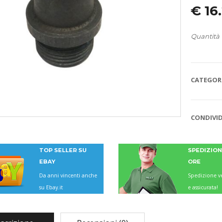
€
16
Quantità
CATEGORI
CONDIVID
TOP SELLER SU
SPEDIZIONI
EBAY
ORE
Da anni vincenti anche
Spedizione ve
su Ebay.it
e assicurata!