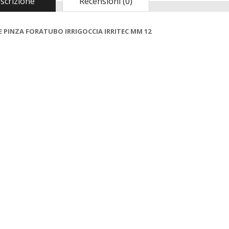
scrizione
Recensioni (0)
PINZA FORATUBO IRRIGOCCIA IRRITEC MM 12
Madia Maddia
CUCINA
maidda siciliana in
Macchina sottovuoto
Legno lamellare
pompa di aspirazione
Personalizzabile per
a pistone KATY 300
Impasto Manuale
watt colore bianco
Pizza napoletana
9503793549974
Contenitore Cassetta
KASART
Cassa vaschetta
Porta Impasto