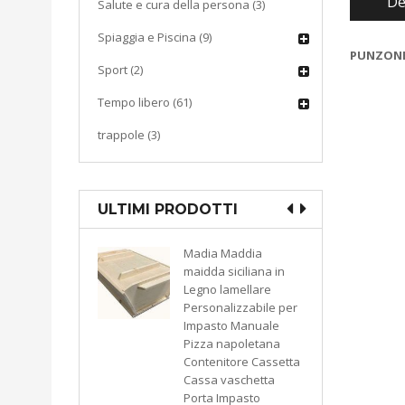
De
Salute e cura della persona (3)
Spiaggia e Piscina (9)
PUNZONE 
Sport (2)
Tempo libero (61)
trappole (3)
ULTIMI PRODOTTI
Madia Maddia
maidda siciliana in
ttovuoto
Legno lamellare
pirazione
Personalizzabile per
TY 300
Impasto Manuale
bianco
Pizza napoletana
74
Contenitore Cassetta
Cassa vaschetta
Porta Impasto