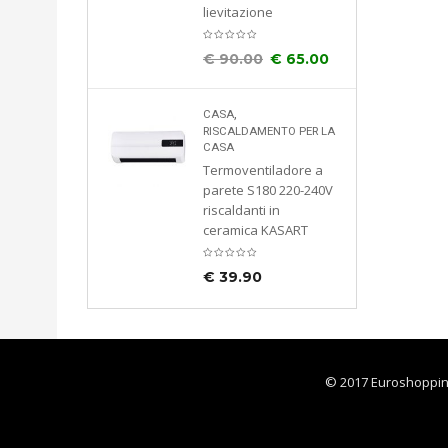
lievitazione
€
90.00
€
65.00
abiti
i
,
CASA
iaio
RISCALDAMENTO PER LA
x35x170
CASA
Termoventiladore a
12
parete S180 220-240V
riscaldanti in
ceramica KASART
€
39.90
© 2017 Euroshoppingon