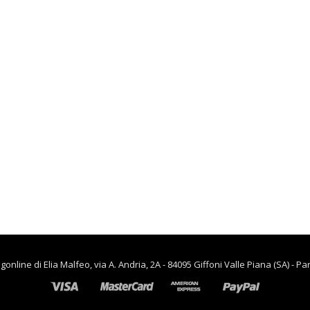
€
73.00
lievitazione
€
90.00
€
65.00
CUCINA
Flow appendiabiti
portaombrelli
,
CASA
piantana acciaio
RISCALDAMENTO PER LA
antracite 45x35x170
CASA
cm BAMA
Termoventiladore a
8007633108112
parete S180 220-240V
riscaldanti in
€
57.50
ceramica KASART
€
39.90
line di Elia Malfeo, via A. Andria, 2A - 84095 Giffoni Valle Piana (SA) - Pa