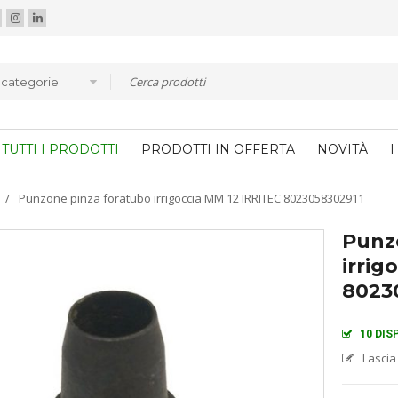
e categorie
TUTTI I PRODOTTI
PRODOTTI IN OFFERTA
NOVITÀ
I
/
Punzone pinza foratubo irrigoccia MM 12 IRRITEC 8023058302911
Punz
irrig
8023
10 DIS
Lascia