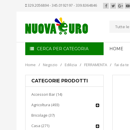
329.2056894 - 345.0192197 - 339.8364846
Tutte l
CERCA PER CATEGORIA
HOME
Home
/
Negozio
/
Edilizia
/
FERRAMENTA
/
fai da te
CATEGORIE PRODOTTI
Accessori Bar (14)
Agricoltura (493)
Bricolage (37)
Casa (271)