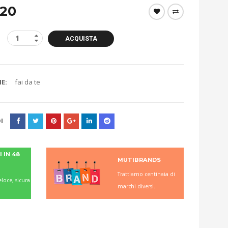
.20
ACQUISTA
E:
fai da te
I
 IN 48
MUTIBRANDS
Trattiamo centinaia di
loce, sicura
marchi diversi.