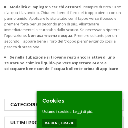
Modalità d’impiego
: Scarichi otturati:
riempire di circa 10 cm
d’acqua il lavandino. Chiudere bene il foro del ‘troppo pieno’ con un
panno umido. Applicare lo sturatubo con il tappo verso il basso e
premere forte per un secondo (non di più). Allontanare
immediatamente lo sturatubo dallo scarico. Se necessario ripetere
l’operazione.
Non usare senza acqua.
Premere soltanto per un
secondo. Tappare bene il foro del ‘troppo pieno’ evitando così la
perdita di pressione.
Se nella tubazione si trovano resti ancora attivi di uno
sturatubo chimico liquido-polvere aspettare 24 ore e
sciacquare bene con dell’ acqua bollente prima di applicare
Cookies
CATEGORIE PRODOTTI
Usiamo i cookies:
Leggi di più.
ULTIMI PRODOTTI
VA BENE, GRAZIE