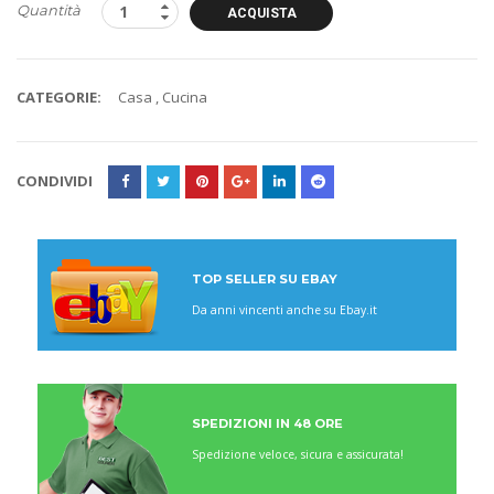
Quantità
ACQUISTA
CATEGORIE:
Casa
,
Cucina
CONDIVIDI
TOP SELLER SU EBAY
Da anni vincenti anche su Ebay.it
SPEDIZIONI IN 48 ORE
Spedizione veloce, sicura e assicurata!