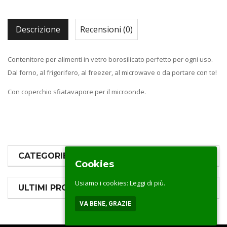
Descrizione
Recensioni (0)
Contenitore per alimenti in vetro borosilicato perfetto per ogni uso.
Dal forno, al frigorifero, al freezer, al microwave o da portare con te!
Con coperchio sfiatavapore per il microonde.
CATEGORIE PRODOTTI
Cookies
Usiamo i cookies:
Leggi di più.
ULTIMI PRODOTTI
VA BENE, GRAZIE