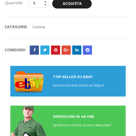
Quantità
ACQUISTA
CATEGORIE:
Cucina
CONDIVIDI
TOP SELLER SU EBAY
Da anni vincenti anche su Ebay.it
SPEDIZIONI IN 48 ORE
Spedizione veloce, sicura e assicurata!