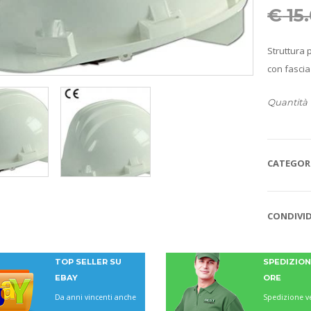
€
15
Struttura 
con fascia
Quantità
CATEGORI
CONDIVID
TOP SELLER SU
SPEDIZIONI
EBAY
ORE
Da anni vincenti anche
Spedizione ve