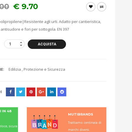
.00
€
9.70
polipropilene|Resistente agli urti. Adatto per cantieristica,
 antisudore e fori per sottogola. EN 397
ACQUISTA
E:
Edilizia
,
Protezione e Sicurezza
I
 IN 48
MUTIBRANDS
Trattiamo centinaia di
loce, sicura
marchi diversi.