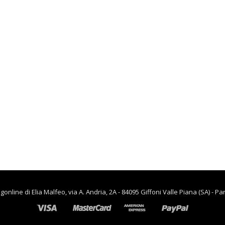
lievitazione
€
90.00
€
65.00
,
CASA
RISCALDAMENTO PER LA
CASA
Termoventiladore a
parete S180 220-240V
riscaldanti in
ceramica KASART
€
39.90
line di Elia Malfeo, via A. Andria, 2A - 84095 Giffoni Valle Piana (SA) - Pa