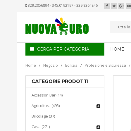
329.2056894 - 345.0192197 - 339.8364846
Tutte l
CERCA PER CATEGORIA
HOME
Home
/
Negozio
/
Edilizia
/
Protezione e Sicurezza
/
CATEGORIE PRODOTTI
Accessori Bar (14)
Agricoltura (493)
Bricolage (37)
Casa (271)