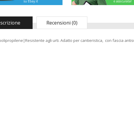
su Ebay.it
e assicurata!
scrizione
Recensioni (0)
polipropilene|Resistente agli urti. Adatto per cantieristica, con fascia anti
Madia Maddia
maidda siciliana in
Legno lamellare
Personalizzabile per
Impasto Manuale
Pizza napoletana
Contenitore Cassetta
Cassa vaschetta
Porta Impasto