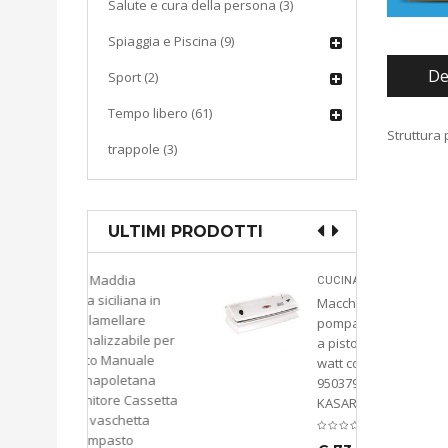
Salute e cura della persona (3)
Spiaggia e Piscina (9)
De
Sport (2)
Tempo libero (61)
Struttura 
trappole (3)
ULTIMI PRODOTTI
ddia
CUCINA
liana in
Macchina sottovuoto
llare
pompa di aspirazione
zabile per
a pistone KATY 300
anuale
watt colore bianco
oletana
9503793549974
e Cassetta
KASART
chetta
asto