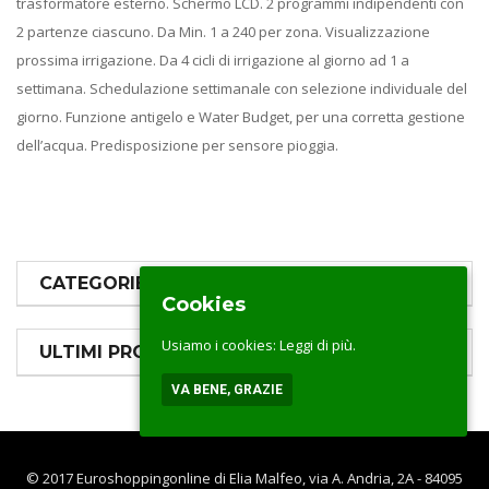
trasformatore esterno. Schermo LCD. 2 programmi indipendenti con
2 partenze ciascuno. Da Min. 1 a 240 per zona. Visualizzazione
prossima irrigazione. Da 4 cicli di irrigazione al giorno ad 1 a
settimana. Schedulazione settimanale con selezione individuale del
giorno. Funzione antigelo e Water Budget, per una corretta gestione
dell’acqua. Predisposizione per sensore pioggia.
CATEGORIE PRODOTTI
Cookies
Usiamo i cookies:
Leggi di più.
ULTIMI PRODOTTI
VA BENE, GRAZIE
© 2017 Euroshoppingonline di Elia Malfeo, via A. Andria, 2A - 84095