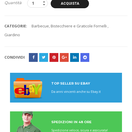
Quantità
ACQUISTA
CATEGORIE:
Barbecue, Bistecchiere e Graticole Fornelli
,
Giardino
CONDIVIDI
TOP SELLER SU EBAY
Da anni vincenti anche su Ebay.it
SPEDIZIONI IN 48 ORE
Spedizione veloce, sicura e assicurata!