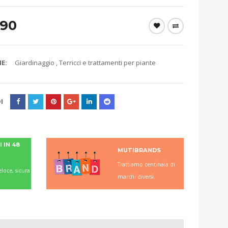
.90
E:
Giardinaggio
,
Terricci e trattamenti per piante
I
 IN 48
MUTIBRANDS
Trattiamo centinaia di
loce, sicura
marchi diversi.