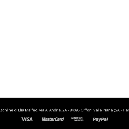
lievitazione
€
90.00
€
65.00
,
CASA
RISCALDAMENTO PER LA
CASA
Termoventiladore a
parete S180 220-240V
riscaldanti in
ceramica KASART
€
39.90
line di Elia Malfeo, via A. Andria, 2A - 84095 Giffoni Valle Piana (SA) - Pa