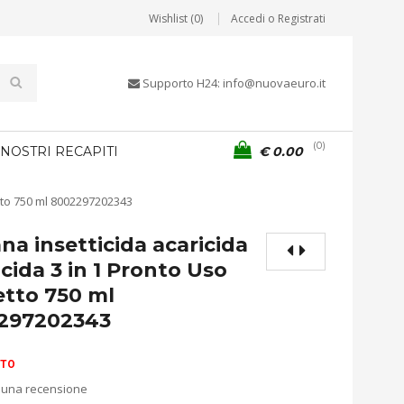
Wishlist (0)
Accedi o Registrati
Supporto H24: info@nuovaeuro.it
0
 NOSTRI RECAPITI
€
0.00
etto 750 ml 8002297202343
na insetticida acaricida
cida 3 in 1 Pronto Uso
etto 750 ml
297202343
ITO
 una recensione