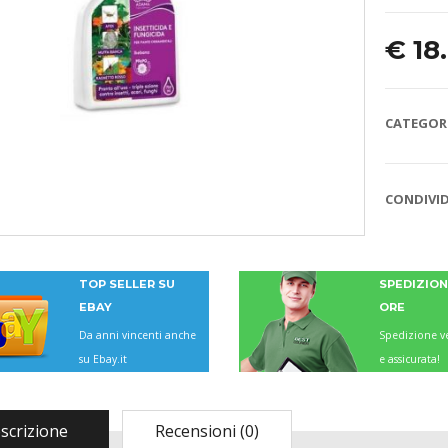
€
18
CATEGORI
CONDIVID
TOP SELLER SU
SPEDIZIONI
EBAY
ORE
Da anni vincenti anche
Spedizione ve
su Ebay.it
e assicurata!
scrizione
Recensioni (0)