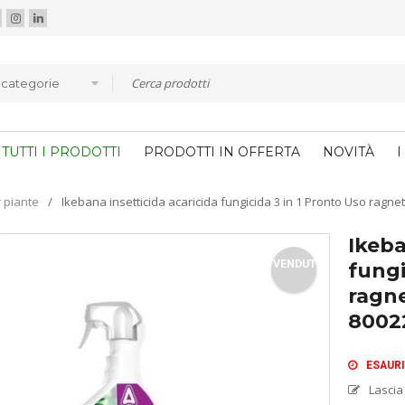
e categorie
TUTTI I PRODOTTI
PRODOTTI IN OFFERTA
NOVITÀ
I
r piante
/
Ikebana insetticida acaricida fungicida 3 in 1 Pronto Uso ragn
Ikeba
VENDUTO
fungi
ragn
8002
ESAUR
Lascia