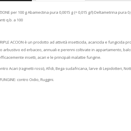
NE per 100 g Abamectina pura 0,0015 g (= 0,015 g/l) Deltametrina pura 0,00
ti q.b. a 100
IPLE ACCION è un prodotto ad attività insetticida, acaricida e fungicida pr
tipo arbustivo ed erbaceo, annuali e perenni coltivate in appartamento, ba
efficacemente insetti, acari e le principali malattie fungine.
ontro Acari (ragnetti rossi), Afidi, Bega sudafricana, larve di Lepidotteri, Not
FUNGINE: contro Oidio, Ruggini.
Madia Maddia
maidda siciliana in
Legno lamellare
Personalizzabile per
Impasto Manuale
Pizza napoletana
Contenitore Cassetta
Cassa vaschetta
Porta Impasto