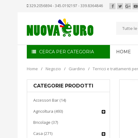
329.2056894 - 345.0192197 - 339.8364846
Tutte l
CERCA PER CATEGORIA
HOME
Home
/
Negozio
/
Giardino
/
Terricci e trattamenti pe
CATEGORIE PRODOTTI
Accessori Bar (14)
Agricoltura (493)
Bricolage (37)
Casa (271)