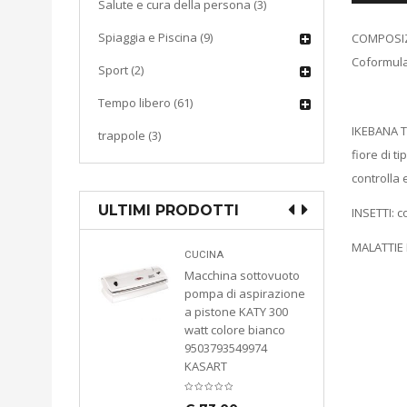
Salute e cura della persona (3)
Spiaggia e Piscina (9)
COMPOSIZIO
Coformulan
Sport (2)
Tempo libero (61)
IKEBANA TR
trappole (3)
fiore di 
controlla 
ULTIMI PRODOTTI
INSETTI: c
MALATTIE 
ddia
CUCINA
liana in
Macchina sottovuoto
llare
pompa di aspirazione
zabile per
a pistone KATY 300
anuale
watt colore bianco
oletana
9503793549974
e Cassetta
KASART
chetta
asto