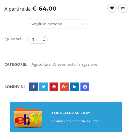
€
64.00
A partire da
LT
Quantità
CATEGORIE:
Agricoltura
,
Allevamento
,
Irrigazione
CONDIVIDI
TOP SELLER SU EBAY
Da anni vincenti anche su Ebay.it