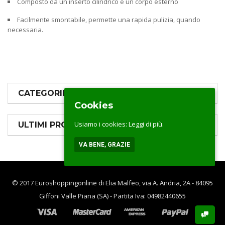
Composto da un inserto cilindrico e un corpo esterno
Facilmente smontabile, permette una rapida pulizia, quando
necessaria.
CATEGORIE PRODOTTI
Cookies
Usiamo i cookies:
Leggi di più.
ULTIMI PRODOTTI
VA BENE, GRAZIE
© 2017 Euroshoppingonline di Elia Malfeo, via A. Andria, 2A - 84095
Giffoni Valle Piana (SA) - Partita Iva: 04982440655