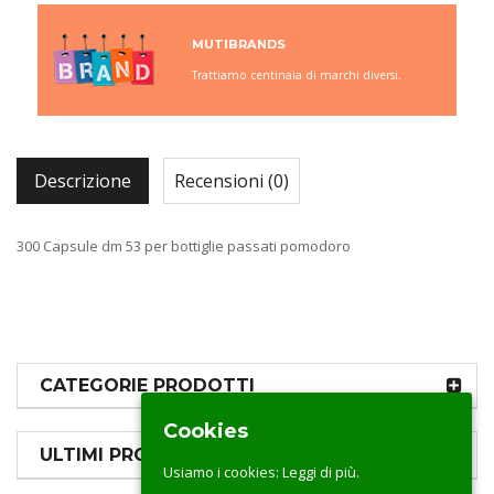
MUTIBRANDS
Trattiamo centinaia di marchi diversi.
Descrizione
Recensioni (0)
300 Capsule dm 53 per bottiglie passati pomodoro
CATEGORIE PRODOTTI
Cookies
ULTIMI PRODOTTI
Usiamo i cookies:
Leggi di più.