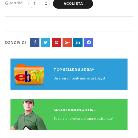
Quantità
ACQUISTA
CONDIVIDI
TOP SELLER SU EBAY
Da anni vincenti anche su Ebay.it
SPEDIZIONI IN 48 ORE
Spedizione veloce, sicura e assicurata!