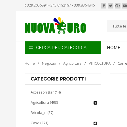
329.2056894 - 345.0192197 - 339.8364846
Tutte l
CERCA PER CATEGORIA
HOME
Home
/
Negozio
/
Agricoltura
/
VITICOLTURA
/
Carre
CATEGORIE PRODOTTI
Accessori Bar (14)
Agricoltura (493)
Bricolage (37)
Casa (271)