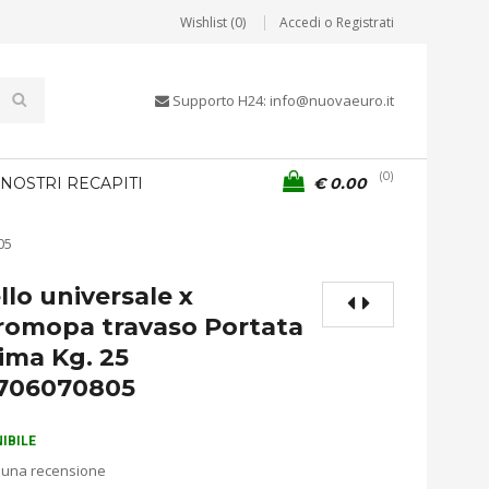
Wishlist (0)
Accedi o Registrati
Supporto H24: info@nuovaeuro.it
0
 NOSTRI RECAPITI
€
0.00
05
llo universale x
tromopa travaso Portata
ima Kg. 25
706070805
IBILE
 una recensione