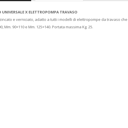
O UNIVERSALE X ELETTROPOMPA TRAVASO
 zincato e verniciato, adatto a tutti i modelli di elettropompe da travaso che
0, Mm. 90×110 e Mm. 125×140. Portata massima Kg. 25.
Madia Maddia
maidda siciliana in
Legno lamellare
Personalizzabile per
Impasto Manuale
Pizza napoletana
Contenitore Cassetta
Cassa vaschetta
Porta Impasto