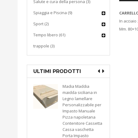
Salute e cura della persona (3)
Spiaggia e Piscina (9)
CARRELL
In acciaio
Sport (2)
Mm. 80×10
Tempo libero (61)
trappole (3)
ULTIMI PRODOTTI
ddia
CUCINA
iliana in
Macchina sottovuoto
ellare
pompa di aspirazione
zzabile per
a pistone KATY 300
Manuale
watt colore bianco
oletana
9503793549974
re Cassetta
KASART
chetta
asto