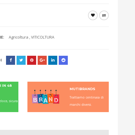
E:
Agricoltura
,
VITICOLTURA
I
 IN 48
MUTIBRANDS
Trattiamo centinaia di
loce, sicura
marchi diversi.