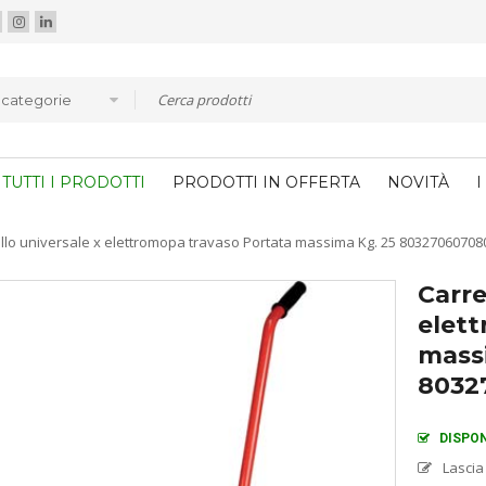
e categorie
TUTTI I PRODOTTI
PRODOTTI IN OFFERTA
NOVITÀ
I
llo universale x elettromopa travaso Portata massima Kg. 25 80327060708
Carre
elet
mass
8032
DISPON
Lascia