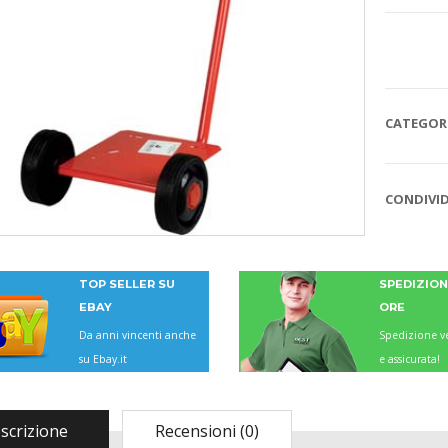
CATEGORI
CONDIVID
TOP SELLER SU
SPEDIZIONI
EBAY
ORE
Da anni vincenti anche
Spedizione ve
su Ebay.it
e assicurata!
scrizione
Recensioni (0)