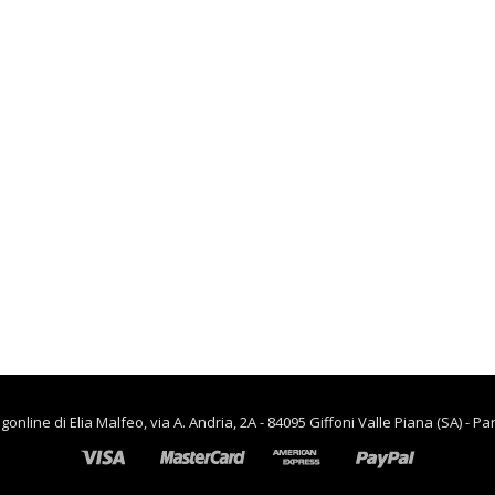
lievitazione
€
90.00
€
65.00
,
CASA
RISCALDAMENTO PER LA
CASA
Termoventiladore a
parete S180 220-240V
riscaldanti in
ceramica KASART
€
39.90
line di Elia Malfeo, via A. Andria, 2A - 84095 Giffoni Valle Piana (SA) - Pa