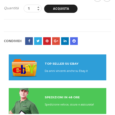
Quantità
ACQUISTA
CONDIVIDI
TOP SELLER SU EBAY
Da anni vincenti anche su Ebay.it
SPEDIZIONI IN 48 ORE
Spedizione veloce, sicura e assicurata!