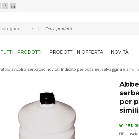
e categorie
TUTTI I PRODOTTI
PRODOTTI IN OFFERTA
NOVITÀ
I
toio avicoli a serbatoio novital. Indicato per pollame, selvaggina e simili
Abbev
serba
per p
simil
10 DIS
Lascia