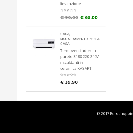
lievitazione
€
90.00
€
65.00
diabiti
lli
,
CASA
cciaio
RISCALDAMENTO PER LA
45x35x170
CASA
Termoventiladore a
8112
parete S180 220-240V
riscaldanti in
ceramica KASART
€
39.90
© 2017 Euroshoppingon