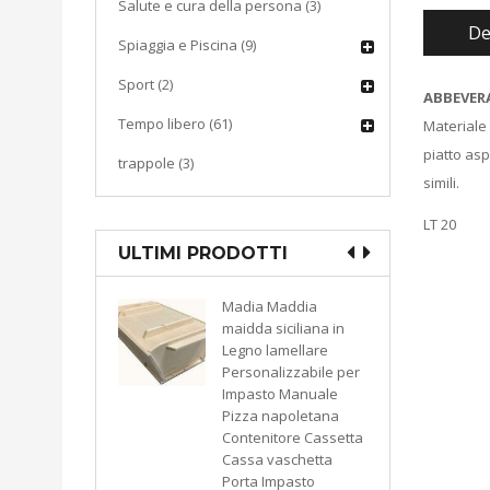
Salute e cura della persona (3)
De
Spiaggia e Piscina (9)
Sport (2)
ABBEVER
Tempo libero (61)
Materiale 
piatto asp
trappole (3)
simili.
LT 20
ULTIMI PRODOTTI
Madia Maddia
maidda siciliana in
sottovuoto
Legno lamellare
aspirazione
Personalizzabile per
KATY 300
Impasto Manuale
e bianco
Pizza napoletana
9974
Contenitore Cassetta
Cassa vaschetta
Porta Impasto