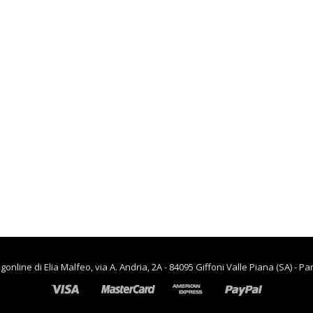
€
73.00
lievitazione
€
90.00
€
65.00
CUCINA
Flow appendiabiti
portaombrelli
,
CASA
piantana acciaio
RISCALDAMENTO PER LA
antracite 45x35x170
CASA
cm BAMA
Termoventiladore a
8007633108112
parete S180 220-240V
riscaldanti in
€
57.50
ceramica KASART
€
39.90
line di Elia Malfeo, via A. Andria, 2A - 84095 Giffoni Valle Piana (SA) - Pa