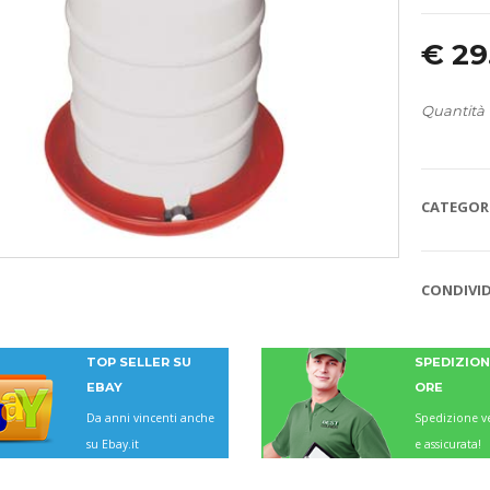
€
29
Quantità
CATEGORI
CONDIVID
TOP SELLER SU
SPEDIZIONI
EBAY
ORE
Da anni vincenti anche
Spedizione ve
su Ebay.it
e assicurata!