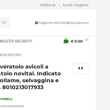
Wishlist (0)
Accedi o Registrati
Supporto H24: info@nuovaeuro.it
0
 NOSTRI RECAPITI
€
0.00
. 8010213017933
eratoio avicoli a
toio novital. Indicato
ollame, selvaggina e
i. 8010213017933
PONIBILE
 una recensione