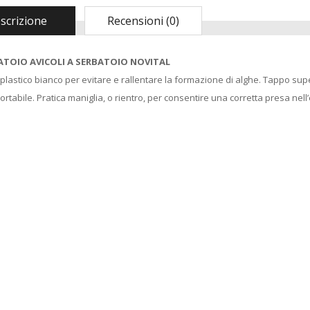
scrizione
Recensioni (0)
ATOIO AVICOLI A SERBATOIO NOVITAL
plastico bianco per evitare e rallentare la formazione di alghe. Tappo super
ortabile. Pratica maniglia, o rientro, per consentire una corretta presa nel
Madia Maddia
CUCINA
maidda siciliana in
Macchina sottovuoto
Legno lamellare
pompa di aspirazione
Personalizzabile per
a pistone KATY 300
Impasto Manuale
watt colore bianco
Pizza napoletana
9503793549974
Contenitore Cassetta
KASART
Cassa vaschetta
Porta Impasto