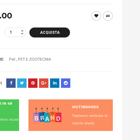
.00
ACQUISTA
E:
Pet
,
PET E ZOOTECNIA
I
 IN 48
MUTIBRANDS
Trattiamo centinaia di
loce, sicura
marchi diversi.