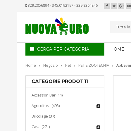
329.2056894 - 345.0192197 - 339.8364846
Tutte l
CERCA PER CATEGORIA
HOME
Home
/
Negozio
/
Pet
/
PET E ZOOTECNIA
/
Abbevera
CATEGORIE PRODOTTI
Accessori Bar (14)
Agricoltura (493)
Bricolage (37)
Casa (271)