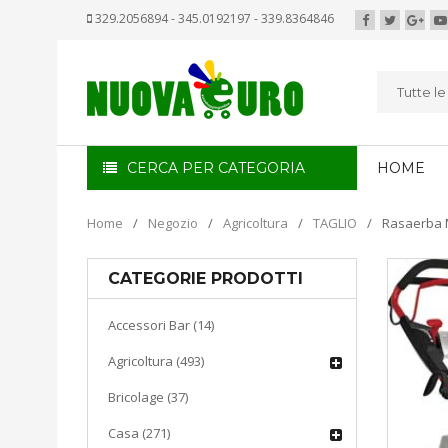
329.2056894 - 345.0192197 - 339.8364846
Tutte l
CERCA PER CATEGORIA
HOME
Home
/
Negozio
/
Agricoltura
/
TAGLIO
/
Rasaerba 
CATEGORIE PRODOTTI
Accessori Bar (14)
Agricoltura (493)
Bricolage (37)
Casa (271)