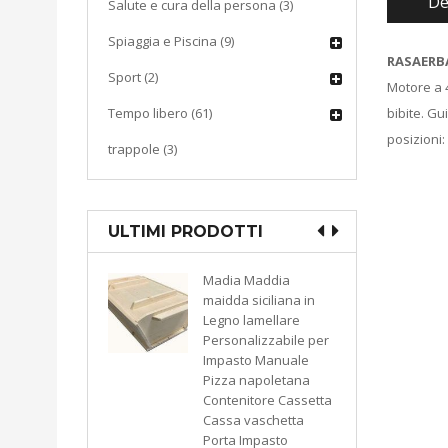
De
Salute e cura della persona (3)
Spiaggia e Piscina (9)
RASAERB
Sport (2)
Motore a 4
Tempo libero (61)
bibite. Gu
posizioni:
trappole (3)
ULTIMI PRODOTTI
Madia Maddia
CU
maidda siciliana in
uoto
Ma
Legno lamellare
zione
po
Personalizzabile per
00
a 
Impasto Manuale
o
wa
Pizza napoletana
95
Contenitore Cassetta
KA
Cassa vaschetta
Porta Impasto