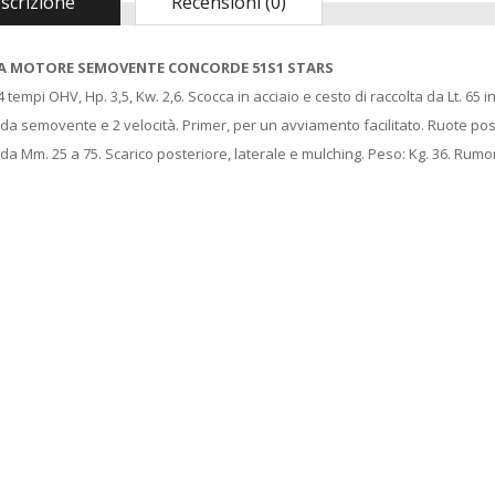
scrizione
Recensioni (0)
A MOTORE SEMOVENTE CONCORDE 51S1 STARS
 tempi OHV, Hp. 3,5, Kw. 2,6. Scocca in acciaio e cesto di raccolta da Lt. 65 i
ida semovente e 2 velocità. Primer, per un avviamento facilitato. Ruote pos
 da Mm. 25 a 75. Scarico posteriore, laterale e mulching. Peso: Kg. 36. Rumor
Madia Maddia
CINA
maidda siciliana in
cchina sottovuoto
Legno lamellare
mpa di aspirazione
Personalizzabile per
pistone KATY 300
Impasto Manuale
tt colore bianco
Pizza napoletana
03793549974
Contenitore Cassetta
SART
Cassa vaschetta
Porta Impasto