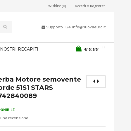
Wishlist (0)
Accedi o Registrati
Supporto H24: info@nuovaeuro.it
0
 NOSTRI RECAPITI
€
0.00
erba Motore semovente
orde 51S1 STARS
742840089
PONIBILE
 una recensione