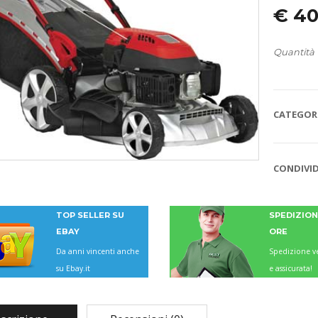
€
40
Quantità
CATEGORI
CONDIVID
TOP SELLER SU
SPEDIZIONI
EBAY
ORE
Da anni vincenti anche
Spedizione ve
su Ebay.it
e assicurata!