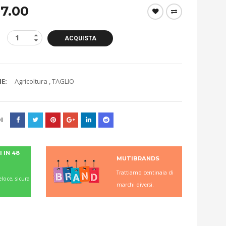
7.00
ACQUISTA
E:
Agricoltura
,
TAGLIO
I
 IN 48
MUTIBRANDS
Trattiamo centinaia di
loce, sicura
marchi diversi.