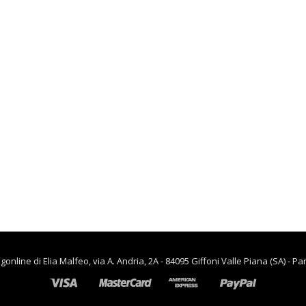
73.00
lievitazione
€
90.00
€
65.00
CINA
ow appendiabiti
rtaombrelli
,
CASA
antana acciaio
RISCALDAMENTO PER LA
tracite 45x35x170
CASA
 BAMA
Termoventiladore a
07633108112
parete S180 220-240V
riscaldanti in
57.50
ceramica KASART
€
39.90
line di Elia Malfeo, via A. Andria, 2A - 84095 Giffoni Valle Piana (SA) - Pa