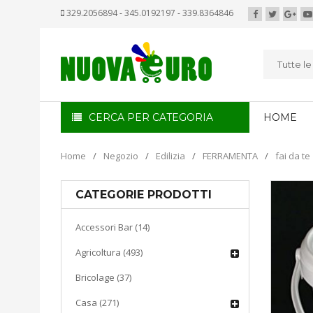
329.2056894 - 345.0192197 - 339.8364846
Tutte l
CERCA PER CATEGORIA
HOME
Home
/
Negozio
/
Edilizia
/
FERRAMENTA
/
fai da te
CATEGORIE PRODOTTI
Accessori Bar (14)
Agricoltura (493)
Bricolage (37)
Casa (271)