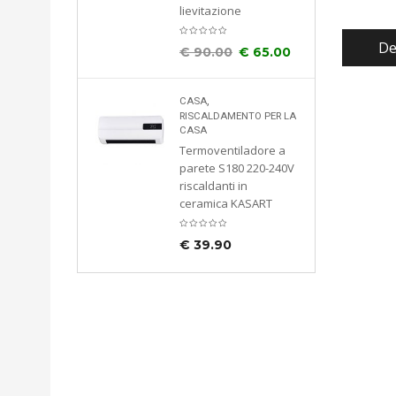
€
73.00
lievitazione
De
€
90.00
€
65.00
CUCINA
Flow appendiabiti
portaombrelli
,
CASA
piantana acciaio
RISCALDAMENTO PER LA
antracite 45x35x170
CASA
cm BAMA
Termoventiladore a
8007633108112
parete S180 220-240V
riscaldanti in
€
57.50
ceramica KASART
€
39.90