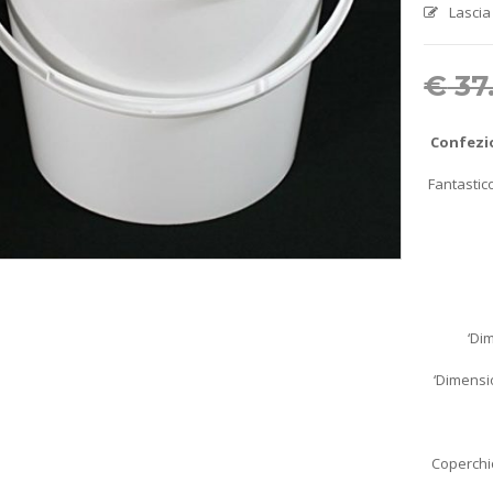
Lascia
€
37
Confezio
Fantastico
‘Di
‘Dimensi
Coperchio