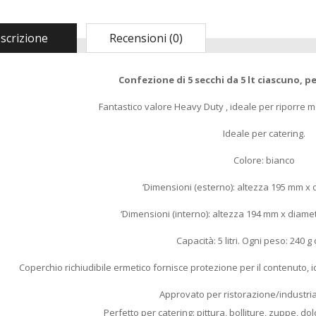
lievitazione
scrizione
Recensioni (0)
€
90.00
€
65.00
Confezione di 5 secchi da 5 lt ciascuno, p
,
CASA
RISCALDAMENTO PER LA
CASA
Fantastico valore Heavy Duty , ideale per riporre molt
Termoventiladore a
Ideale per catering.
parete S180 220-240V
riscaldanti in
Colore: bianco
ceramica KASART
‘Dimensioni (esterno): altezza 195 mm x
€
39.90
‘Dimensioni (interno): altezza 194 mm x diame
Capacità: 5 litri. Ogni peso: 240 g
Coperchio richiudibile ermetico fornisce protezione per il contenuto, ide
Approvato per ristorazione/industria
Perfetto per catering: pittura, bolliture, zuppe, dolci,