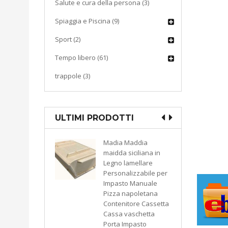
Salute e cura della persona (3)
Spiaggia e Piscina (9)
Sport (2)
Tempo libero (61)
trappole (3)
ULTIMI PRODOTTI
Madia Maddia
CUCINA
maidda siciliana in
Macchina sottovuoto
Legno lamellare
pompa di aspirazion
Personalizzabile per
a pistone KATY 300
Impasto Manuale
watt colore bianco
Pizza napoletana
9503793549974
Contenitore Cassetta
KASART
Cassa vaschetta
Porta Impasto