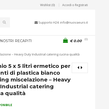
Wishlist (0)
Accedi o Registrati
Supporto H24: info@nuovaeuro.it
0
 NOSTRI RECAPITI
€
0.00
celazione – Heavy Duty Industrial catering cucina qualità
io 5 x 5 litri ermetico per
nti di plastica bianco
ing miscelazione – Heavy
Industrial catering
a qualità
PONIBILE