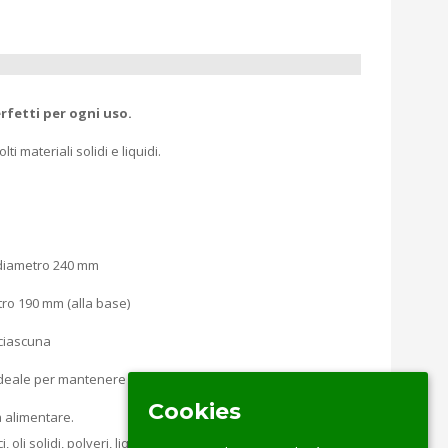
erfetti per ogni uso.
i materiali solidi e liquidi.
 diametro 240 mm
tro 190 mm (alla base)
 ciascuna
ale per mantenere tutti gli articoli deperibili.
Cookies
 alimentare.
 oli solidi, polveri, liquidi.