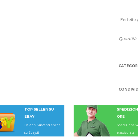
Perfetto p
Quantità
CATEGORI
Madia Maddia
CONDIVID
maidda siciliana in
Legno lamellare
e
Personalizzabile per
TOP SELLER SU
SPEDIZIONI
Impasto Manuale
EBAY
Pizza napoletana
ORE
Contenitore Cassetta
Da anni vincenti anche
Spedizione ve
Cassa vaschetta
su Ebay.it
e assicurata!
Porta Impasto