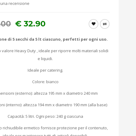
 una recensione
.00
€
32.90
ne di 5 secchi da 5 lt ciascuno, perfetti per ogni uso.
 valore Heavy Duty , ideale per riporre molti materiali solidi
e liquidi.
Ideale per catering.
Colore: bianco
mensioni (esterno): altezza 195 mm x diametro 240 mm
oni (interno): altezza 194 mm x diametro 190 mm (alla base)
Capacità: 5 litri. Ogni peso: 240 g ciascuna
 richiudibile ermetico fornisce protezione per il contenuto,
ideale per mantenere tutti gli articoli deperibili.