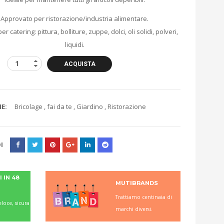
Approvato per ristorazione/industria alimentare.
er catering: pittura, bolliture, zuppe, dolci, oli solidi, polveri,
liquidi.
ACQUISTA
E:
Bricolage
,
fai da te
,
Giardino
,
Ristorazione
I
 IN 48
MUTIBRANDS
Trattiamo centinaia di
loce, sicura
marchi diversi.