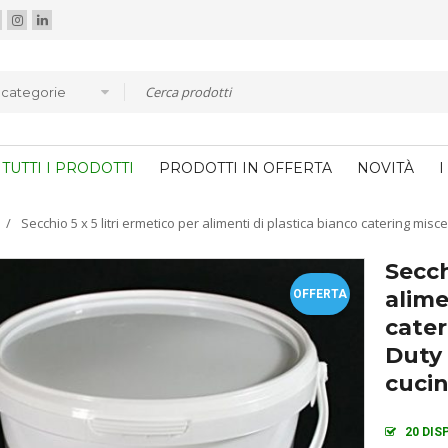
e categorie
TUTTI I PRODOTTI
PRODOTTI IN OFFERTA
NOVITÀ
I
/
Secchio 5 x 5 litri ermetico per alimenti di plastica bianco catering mis
Secch
alime
OFFERTA
cater
Duty 
cucin
20 DIS