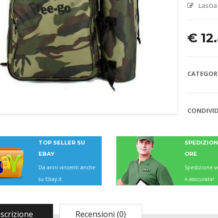
Lascia
€
12
CATEGORI
CONDIVID
TOP SELLER SU
SPEDIZIONI
EBAY
ORE
Da anni vincenti anche
Spedizione ve
su Ebay.it
e assicurata!
scrizione
Recensioni (0)