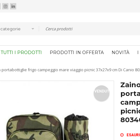
e categorie
TUTTI I PRODOTTI
PRODOTTI IN OFFERTA
NOVITÀ
I
 portabottiglie frigo campeggio mare viaggio picnic 37x27x9 cm Di Canio 
Zaino
VENDUTO
porta
camp
picni
8034
ESAUR