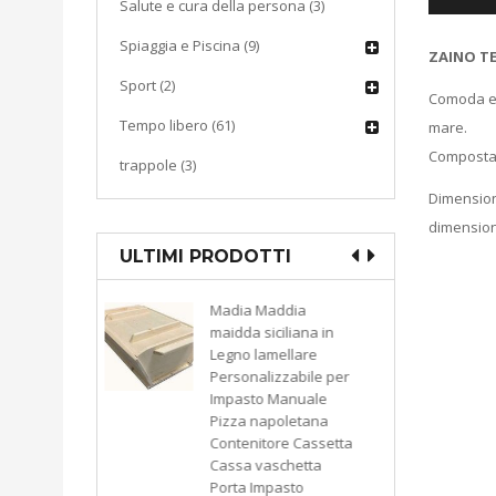
Salute e cura della persona (3)
Spiaggia e Piscina (9)
ZAINO TE
Sport (2)
Comoda e 
Tempo libero (61)
mare.
Composta d
trappole (3)
Dimension
dimensioni
ULTIMI PRODOTTI
ddia
CUCINA
liana in
Macchina sottovuoto
llare
pompa di aspirazione
zabile per
a pistone KATY 300
anuale
watt colore bianco
oletana
9503793549974
e Cassetta
KASART
chetta
asto