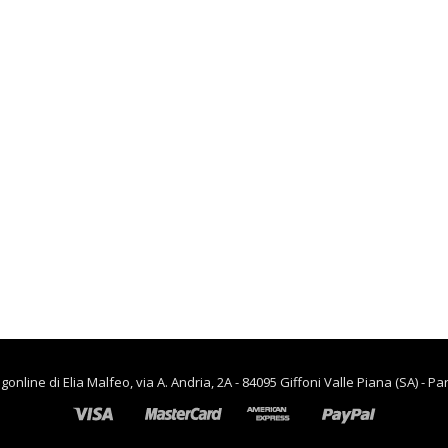
lievitazione
€
90.00
€
65.00
,
CASA
RISCALDAMENTO PER LA
CASA
Termoventiladore a
parete S180 220-240V
riscaldanti in
ceramica KASART
€
39.90
line di Elia Malfeo, via A. Andria, 2A - 84095 Giffoni Valle Piana (SA) - Pa