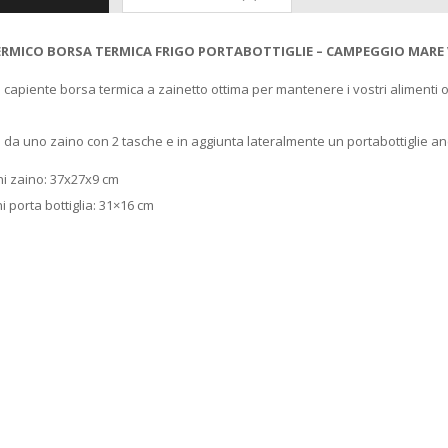
RMICO BORSA TERMICA FRIGO PORTABOTTIGLIE – CAMPEGGIO MARE 
capiente borsa termica a zainetto ottima per mantenere i vostri alimenti 
a uno zaino con 2 tasche e in aggiunta lateralmente un portabottiglie anc
i zaino: 37x27x9 cm
 porta bottiglia: 31×16 cm
Madia Maddia
maidda siciliana in
Legno lamellare
Personalizzabile per
Impasto Manuale
Pizza napoletana
Contenitore Cassetta
Cassa vaschetta
Porta Impasto