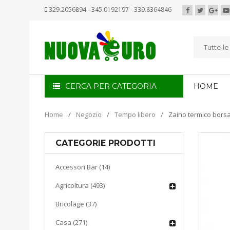
329.2056894 - 345.0192197 - 339.8364846
Tutte l
CERCA PER CATEGORIA
HOME
Home
/
Negozio
/
Tempo libero
/
Zaino termico borsa
CATEGORIE PRODOTTI
Accessori Bar (14)
Agricoltura (493)
Bricolage (37)
Casa (271)