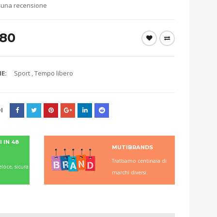
 una recensione
.80
E:
Sport
,
Tempo libero
I
 IN 48
MUTIBRANDS
Trattiamo centinaia di
loce, sicura
marchi diversi.