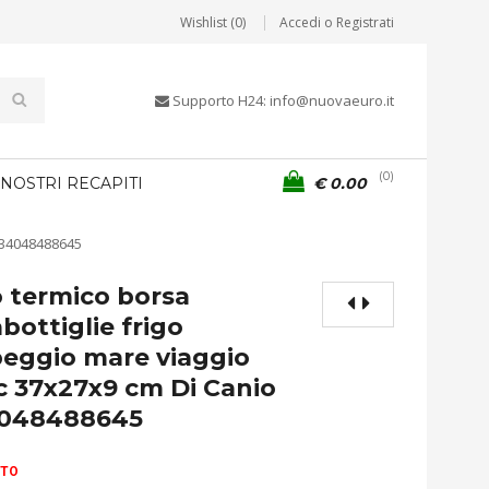
Wishlist (0)
Accedi o Registrati
Supporto H24: info@nuovaeuro.it
0
 NOSTRI RECAPITI
€
0.00
8034048488645
 termico borsa
bottiglie frigo
eggio mare viaggio
c 37x27x9 cm Di Canio
048488645
ITO