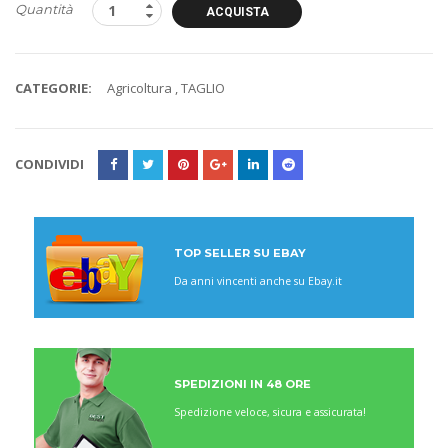
Quantità
ACQUISTA
CATEGORIE:
Agricoltura
,
TAGLIO
CONDIVIDI
TOP SELLER SU EBAY
Da anni vincenti anche su Ebay.it
SPEDIZIONI IN 48 ORE
Spedizione veloce, sicura e assicurata!