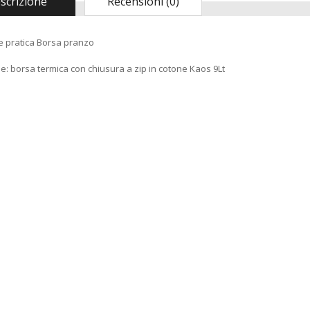
scrizione
Recensioni (0)
 e pratica Borsa pranzo
: borsa termica con chiusura a zip in cotone Kaos 9Lt
Madia Maddia
maidda siciliana in
Legno lamellare
Personalizzabile per
Impasto Manuale
Pizza napoletana
Contenitore Cassetta
Cassa vaschetta
Porta Impasto