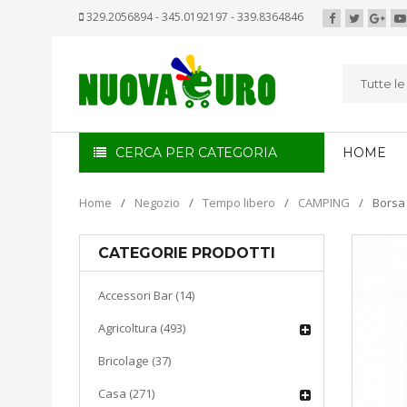
329.2056894 - 345.0192197 - 339.8364846
Tutte l
CERCA PER CATEGORIA
HOME
Home
/
Negozio
/
Tempo libero
/
CAMPING
/
Borsa 
CATEGORIE PRODOTTI
Accessori Bar (14)
Agricoltura (493)
Bricolage (37)
Casa (271)