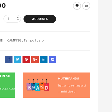
00
ACQUISTA
E:
CAMPING
,
Tempo libero
I
 IN 48
MUTIBRANDS
Trattiamo centinaia di
loce, sicura
marchi diversi.