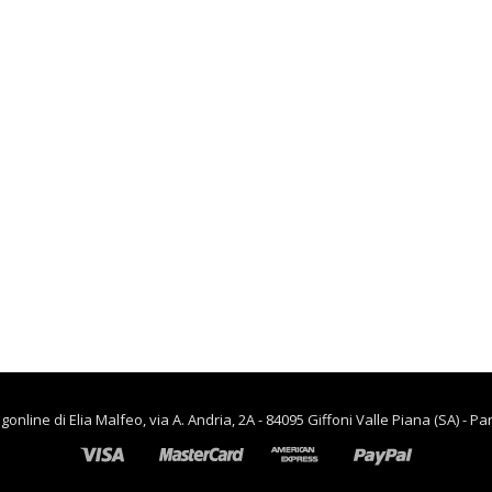
lievitazione
€
90.00
€
65.00
,
CASA
RISCALDAMENTO PER LA
CASA
Termoventiladore a
parete S180 220-240V
riscaldanti in
ceramica KASART
€
39.90
line di Elia Malfeo, via A. Andria, 2A - 84095 Giffoni Valle Piana (SA) - Pa