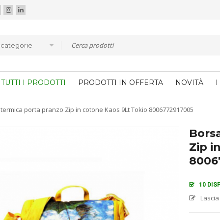
e categorie
TUTTI I PRODOTTI
PRODOTTI IN OFFERTA
NOVITÀ
I
termica porta pranzo Zip in cotone Kaos 9Lt Tokio 8006772917005
Borsa
Zip i
8006
10 DIS
Lascia