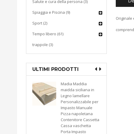
De
Salute e cura della persona (3)
Spiaggia e Piscina (9)
Originale
Sport (2)
comprende
Tempo libero (61)
trappole (3)
ULTIMI PRODOTTI
addia
CUCINA
iciliana in
Macchina sottovuoto
mellare
pompa di aspirazione
izzabile per
a pistone KATY 300
 Manuale
watt colore bianco
apoletana
9503793549974
ore Cassetta
KASART
aschetta
pasto