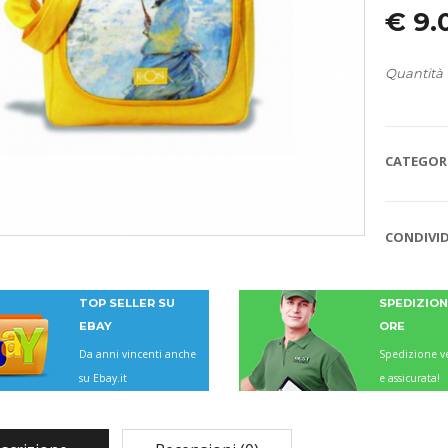
€
9.
Quantità
CATEGORI
CONDIVID
TOP SELLER SU
SPEDIZIONI
EBAY
ORE
Da anni vincenti anche
Spedizione ve
su Ebay.it
e assicurata!