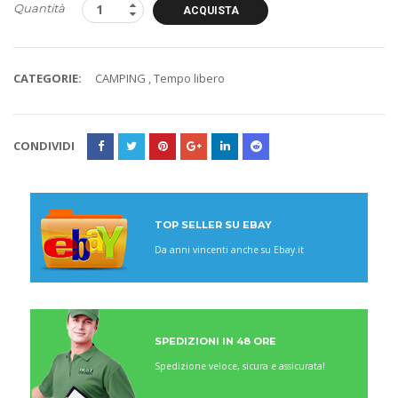
Quantità
ACQUISTA
CATEGORIE:
CAMPING
,
Tempo libero
CONDIVIDI
TOP SELLER SU EBAY
Da anni vincenti anche su Ebay.it
SPEDIZIONI IN 48 ORE
Spedizione veloce, sicura e assicurata!