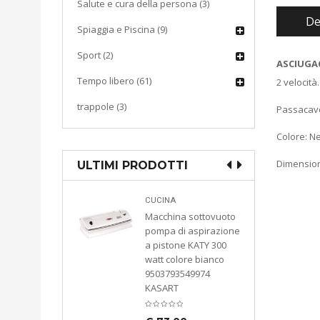
Salute e cura della persona (3)
De
Spiaggia e Piscina (9)
Sport (2)
ASCIUGAC
Tempo libero (61)
2 velocità
trappole (3)
Passacavo
Colore: N
Dimension
ULTIMI PRODOTTI
ddia
CUCINA
liana in
Macchina sottovuoto
llare
pompa di aspirazione
zabile per
a pistone KATY 300
anuale
watt colore bianco
oletana
9503793549974
e Cassetta
KASART
chetta
asto