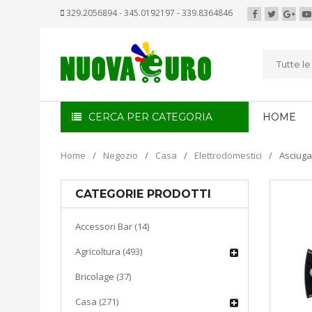
329.2056894 - 345.0192197 - 339.8364846
Tutte l
CERCA PER CATEGORIA
HOME
Home
/
Negozio
/
Casa
/
Elettrodomestici
/
Asciuga
CATEGORIE PRODOTTI
Accessori Bar (14)
Agricoltura (493)
Bricolage (37)
Casa (271)