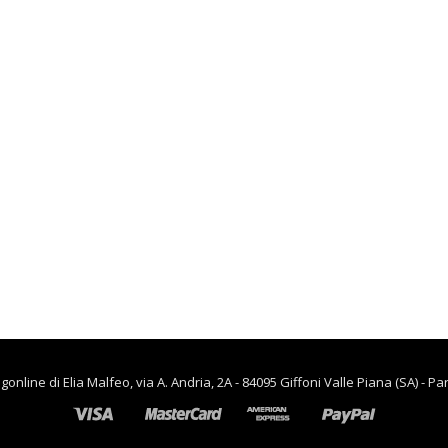
lievitazione
€
90.00
€
65.00
,
CASA
RISCALDAMENTO PER LA
CASA
Termoventiladore a
parete S180 220-240V
riscaldanti in
ceramica KASART
€
39.90
line di Elia Malfeo, via A. Andria, 2A - 84095 Giffoni Valle Piana (SA) - Pa