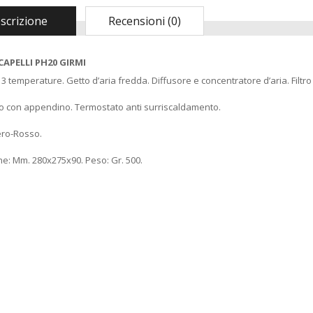
scrizione
Recensioni (0)
APELLI PH20 GIRMI
. 3 temperature. Getto d’aria fredda. Diffusore e concentratore d’aria. Filtr
 con appendino. Termostato anti surriscaldamento.
ero-Rosso.
e: Mm. 280x275x90. Peso: Gr. 500.
Madia Maddia
maidda siciliana in
Legno lamellare
Personalizzabile per
Impasto Manuale
Pizza napoletana
Contenitore Cassetta
Cassa vaschetta
Porta Impasto