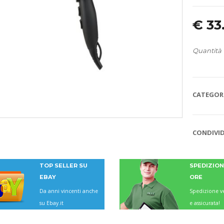
€
33
Quantità
CATEGORI
CONDIVID
TOP SELLER SU
SPEDIZIONI
EBAY
ORE
Da anni vincenti anche
Spedizione ve
su Ebay.it
e assicurata!