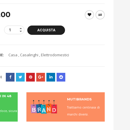
.00
ACQUISTA
E:
Casa
,
Casalinghi
,
Elettrodomestici
I
 IN 48
MUTIBRANDS
Trattiamo centinaia di
loce, sicura
marchi diversi.