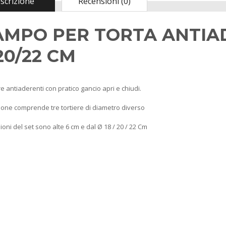
scrizione
Recensioni (0)
AMPO PER TORTA ANTIAD
20/22 CM
ere antiaderenti con pratico gancio apri e chiudi.
ione comprende tre tortiere di diametro diverso
oni del set sono alte 6 cm e dal Ø 18 / 20 / 22 Cm
Madia Maddia
maidda siciliana in
Legno lamellare
Personalizzabile per
Impasto Manuale
Pizza napoletana
Contenitore Cassetta
Cassa vaschetta
Porta Impasto