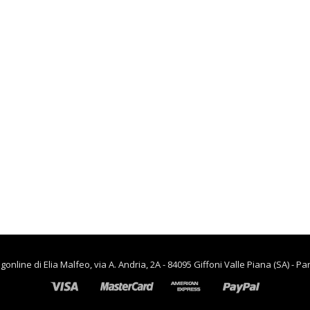
lievitazione
€
90.00
€
65.00
,
CASA
RISCALDAMENTO PER LA
CASA
Termoventiladore a
parete S180 220-240V
riscaldanti in
ceramica KASART
€
39.90
line di Elia Malfeo, via A. Andria, 2A - 84095 Giffoni Valle Piana (SA) - Pa