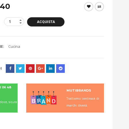
.40
ACQUISTA
E:
Cucina
I
 IN 48
MUTIBRANDS
Trattiamo centinaia di
loce, sicura
marchi diversi.