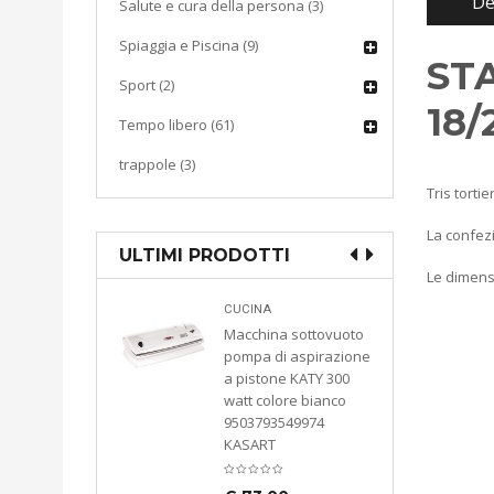
De
Salute e cura della persona (3)
Spiaggia e Piscina (9)
ST
Sport (2)
18/
Tempo libero (61)
trappole (3)
Tris torti
La confez
ULTIMI PRODOTTI
Le dimensi
ddia
CUCINA
liana in
Macchina sottovuoto
llare
pompa di aspirazione
zabile per
a pistone KATY 300
anuale
watt colore bianco
oletana
9503793549974
e Cassetta
KASART
chetta
asto