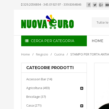
329.2056894 - 345.0192197 - 339.8364846
Tutte l
CERCA PER CATEGORIA
HOME
Home
/
Negozio
/
Cucina
/
STAMPO PER TORTA ANTIAD
CATEGORIE PRODOTTI
Accessori Bar (14)
Agricoltura (493)
Bricolage (37)
Casa (271)