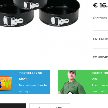
€
16
Quantità
CATEGORI
CONDIVID
TOP SELLER SU
SPEDIZIONI
EBAY
ORE
Da anni vincenti anche
Spedizione ve
su Ebay.it
e assicurata!