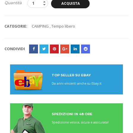
Quantità
ACQUISTA
CATEGORIE:
CAMPING
,
Tempo libero
CONDIVIDI
TOP SELLER SU EBAY
Da anni vincenti anche su Ebay.it
SPEDIZIONI IN 48 ORE
Spedizione veloce, sicura e assicurata!