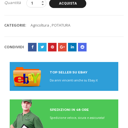
Quantità
ACQUISTA
CATEGORIE:
Agricoltura
,
POTATURA
CONDIVIDI
TOP SELLER SU EBAY
Da anni vincenti anche su Ebay.it
SPEDIZIONI IN 48 ORE
Spedizione veloce, sicura e assicurata!