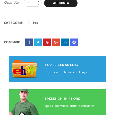
Quantità
ACQUISTA
CATEGORIE:
Cucina
CONDIVIDI
TOP SELLER SU EBAY
Da anni vincenti anche su Ebay.it
SPEDIZIONI IN 48 ORE
Spedizione veloce, sicura e assicurata!